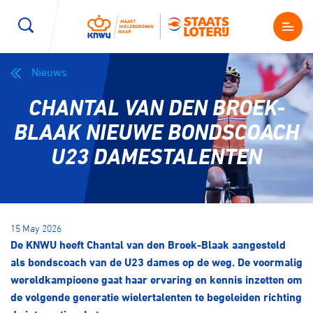
Nieuws
Wegwielrennen
Mountainbiken
Sporten
CHANTAL VAN DEN BROEK-
Kenniscentrum
BMX Race
E-Racing
BLAAK NIEUWE BONDSCOACH
U23 DAMESTALENTEN
Magazine
Kunstwielrijden
ID-Cycling
Nieuws
Baanwielrennen
Strandrace
15 May 2026
De KNWU heeft Chantal van den Broek-Blaak aangesteld
Shop
BMX freestyle
Gravel
als bondscoach van de U23 dames op de weg. De voormalig
Producten en diensten
wereldkampioene gaat haar ervaring en kennis inzetten om
Contact
de volgende generatie wielertalenten te begeleiden richting
Veldrijden
Biketrial