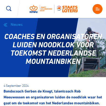
Nieuws
Wegwielrennen
Mountainbiken
Sporten
COACHES EN ORGANISATOREN
Kenniscentrum
BMX Race
E-Racing
LUIDEN NOODKLOK VOOR
TOEKOMST NEDERLANDSE
Magazine
Kunstwielrijden
ID-Cycling
MOUNTAINBIKEN
Nieuws
Baanwielrennen
Strandrace
Shop
4 September 2024
BMX freestyle
Gravel
Bondscoach Gerben de Knegt, talentcoach Rob
Producten en diensten
Meeuwessen en organisatoren luiden de noodklok waar het
Contact
Veldrijden
Biketrial
gaat om de toekomst van het Nederlandse mountainbiken.