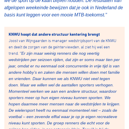
we de sport op de kaart blijven houden. De resultaten van
afgelopen weekeinde bewijzen dat je ook in Nederland de
basis kunt leggen voor een mooie MTB-toekomst.’’
KNWU hoopt dat andere structuur kentering brengt
Joost van Wijngaarden is manager wedstrijdsport van de KNWU
en deelt de zorgen van de geïnterviewden, al ziet hij wel een
trend.
‘’Er zijn maar weinig renners die nog veertig
wedstrijden per seizoen rijden, dat zijn er soms maar tien per
jaar, omdat er nu eenmaal ook concurrentie in vrije tijd is van
andere hobby’s en zaken die mensen willen doen met familie
en vrienden. Daar kunnen we als KNWU niet veel tegen
doen. Maar we willen wel de aantallen sporters verhogen.
Momenteel werken we aan een andere structuur, waardoor
sporters meer op hun eigen niveau kunnen sporten. We
hopen daarmee meer mensen naar de wedstrijden te krijgen.
De wielersport heeft nu eenmaal momenteel niet – zoals de
voetbal – een zevende elftal waar je op je eigen recreatieve
niveau kunt sporten. De groep renners die echt voor de