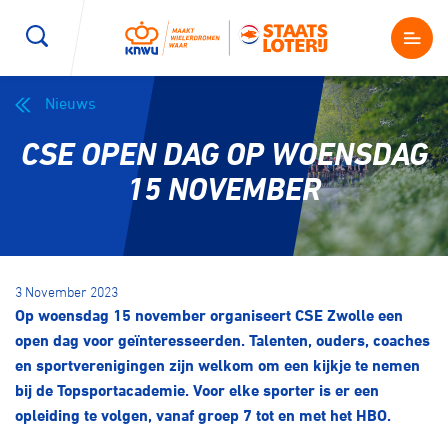
Nieuws
Wegwielrennen
Mountainbiken
Sporten
CSE OPEN DAG OP WOENSDAG
Kenniscentrum
BMX Race
E-Racing
15 NOVEMBER
Magazine
Kunstwielrijden
ID-Cycling
Nieuws
3 November 2023
Baanwielrennen
Strandrace
Op woensdag 15 november organiseert CSE Zwolle een
open dag voor geïnteresseerden. Talenten, ouders, coaches
Shop
en sportverenigingen zijn welkom om een kijkje te nemen
BMX freestyle
Gravel
bij de Topsportacademie. Voor elke sporter is er een
Producten en diensten
opleiding te volgen, vanaf groep 7 tot en met het HBO.
Contact
Veldrijden
Biketrial