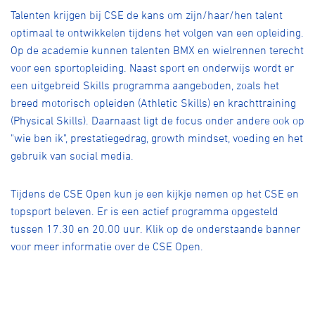
Over ons
Talenten krijgen bij CSE de kans om zijn/haar/hen talent
optimaal te ontwikkelen tijdens het volgen van een opleiding.
Pumptrack
Fixed gear
Lid worden
Op de academie kunnen talenten BMX en wielrennen terecht
voor een sportopleiding. Naast sport en onderwijs wordt er
een uitgebreid Skills programma aangeboden, zoals het
breed motorisch opleiden (Athletic Skills) en krachttraining
(Physical Skills). Daarnaast ligt de focus onder andere ook op
"wie ben ik", prestatiegedrag, growth mindset, voeding en het
gebruik van social media.
Tijdens de CSE Open kun je een kijkje nemen op het CSE en
topsport beleven. Er is een actief programma opgesteld
tussen 17.30 en 20.00 uur. Klik op de onderstaande banner
voor meer informatie over de CSE Open.