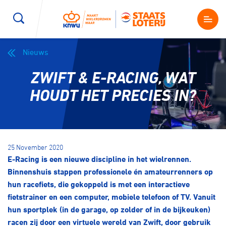
Nieuws
Wegwielrennen
Mountainbiken
Sporten
ZWIFT & E-RACING, WAT
Kenniscentrum
BMX Race
E-Racing
HOUDT HET PRECIES IN?
Magazine
Kunstwielrijden
ID-Cycling
Nieuws
25 November 2020
Baanwielrennen
Strandrace
E-Racing is een nieuwe discipline in het wielrennen.
Binnenshuis stappen professionele én amateurrenners op
Shop
hun racefiets, die gekoppeld is met een interactieve
BMX freestyle
Gravel
fietstrainer en een computer, mobiele telefoon of TV. Vanuit
Producten en diensten
hun sportplek (in de garage, op zolder of in de bijkeuken)
Contact
Veldrijden
Biketrial
racen zij door een virtuele wereld van Zwift, door gebruik