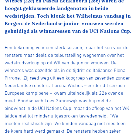
Wiebes (22e) en Pascal Eenkhoorn (28e) waren de
Over ons
hoogst geklasseerde landgenoten in beide
Pumptrack
Fixed gear
wedstrijden. Toch klonk het Wilhelmus vandaag in
Lid worden
Bergen: de Nederlandse junior-vrouwen werden
gehuldigd als winnaressen van de UCI Nations Cup.
Een bekroning voor een sterk seizoen, maar het kon voor de
rensters maar deels de teleurstelling wegnemen over het
wedstrijdverloop op dit WK van de junior-vrouwen. De
winnares was dezelfde als in de tijdrit: de Italiaanse Elena
Pirrone. Zij reed weg uit een kopgroep van zeventien zonder
Nederlandse rensters. Lorena Wiebes – eerder dit seizoen
Europees kampioene – kwam uiteindelijk als 22e over de
meet. Bondscoach Loes Gunnewijk was blij met de
eindwinst in de UCI Nations Cup, maar de afloop van het WK
leidde niet tot minder uitgesproken tevredenheid. "We
moeten realistisch zijn. We konden vandaag niet mee toen
de koers hard werd gemaakt. De rensters hebben zeker