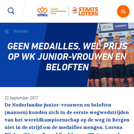
Nieuws
Wegwielrennen
Mountainbiken
Sporten
GEEN MEDAILLES, WEL PRIJS
Kenniscentrum
BMX Race
E-Racing
OP WK JUNIOR-VROUWEN EN
BELOFTEN
Magazine
Kunstwielrijden
ID-Cycling
Nieuws
Baanwielrennen
Strandrace
22 September 2017
De Nederlandse junior-vrouwen en beloften
Shop
BMX freestyle
Gravel
(mannen) konden zich in de eerste wegwedstrijden
Producten en diensten
van het wereldkampioenschap op de weg in Bergen
Contact
niet in de strijd om de medailles mengen. Lorena
Veldrijden
Biketrial