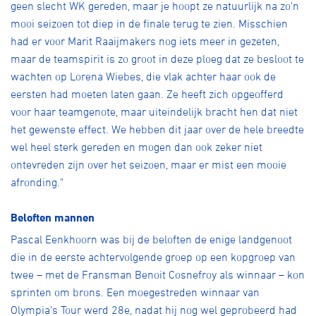
geen slecht WK gereden, maar je hoopt ze natuurlijk na zo'n
mooi seizoen tot diep in de finale terug te zien. Misschien
had er voor Marit Raaijmakers nog iets meer in gezeten,
maar de teamspirit is zo groot in deze ploeg dat ze besloot te
wachten op Lorena Wiebes, die vlak achter haar ook de
eersten had moeten laten gaan. Ze heeft zich opgeofferd
voor haar teamgenote, maar uiteindelijk bracht hen dat niet
het gewenste effect. We hebben dit jaar over de hele breedte
wel heel sterk gereden en mogen dan ook zeker niet
ontevreden zijn over het seizoen, maar er mist een mooie
afronding."
Beloften mannen
Pascal Eenkhoorn was bij de beloften de enige landgenoot
die in de eerste achtervolgende groep op een kopgroep van
twee – met de Fransman Benoit Cosnefroy als winnaar – kon
sprinten om brons. Een moegestreden winnaar van
Olympia’s Tour werd 28e, nadat hij nog wel geprobeerd had