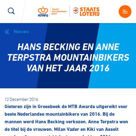
Nieuws
Wegwielrennen
Mountainbiken
Sporten
HANS BECKING EN ANNE
Kenniscentrum
BMX Race
E-Racing
TERPSTRA MOUNTAINBIKERS
VAN HET JAAR 2016
Magazine
Kunstwielrijden
ID-Cycling
Nieuws
Baanwielrennen
Strandrace
12 December 2016
Gisteren zijn in Groesbeek de MTB Awards uitgereikt voor
Shop
BMX freestyle
Gravel
beste Nederlandse mountainbikers van 2016. Bij de
Producten en diensten
mannen werd Hans Becking verkozen. Anne Terpstra won
Contact
de titel bij de vrouwen. Milan Vader en Kiki van Asselt
Veldrijden
Biketrial