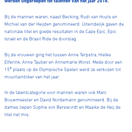
werden uitgeroepen tot talenten van het jaar 2016.
Over ons
Pumptrack
Fixed gear
Bij de mannen waren, naast Becking, Rudi van Houts en
Lid worden
Michiel van der Heijden genomineerd. Uiteindelijk gaven de
nationale titel en goede resultaten in de Cape Epic, Epic
Israël en de Brasil Ride de doorslag.
Bij de vrouwen ging het tussen Anne Terpstra, Hielke
Elferink, Anne Tauber en Annemarie Worst. Mede door een
e
15
plaats op de Olympische Spelen werd ze verkozen tot
mountainbiker van het jaar.
In de talentcategorie voor mannen waren ook Marc
Bouwmeester en David Nordemann genomineerd. Bij de
dames liepen Sophie von Berswordt en Maaike de Heij de
titel net mis.