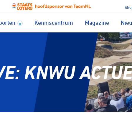
Sho
porten
Kenniscentrum
Magazine
Nie
VE: KNWU ACTU