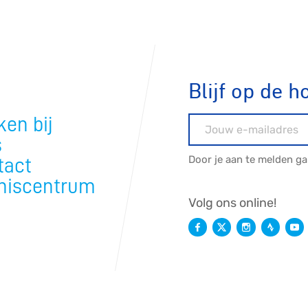
tyle
n
Blijf op de h
en bij
E-mailadres
ck
s
Door je aan te melden g
tact
niscentrum
Volg ons online!