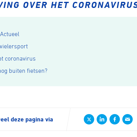
VING OVER HET CORONAVIRU
Actueel
ennen
Moun
wielersport
t coronavirus
e
og buiten fietsen?
rijden
rennen
S
eel deze pagina via