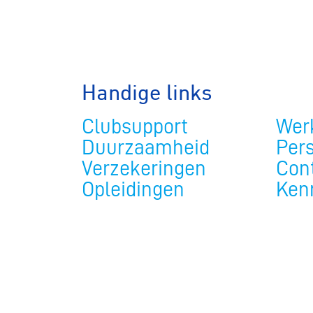
BMX frees
Veldrijde
Handige links
Clubsupport
Werk
Pumptra
Duurzaamheid
Per
Verzekeringen
Con
Opleidingen
Ken