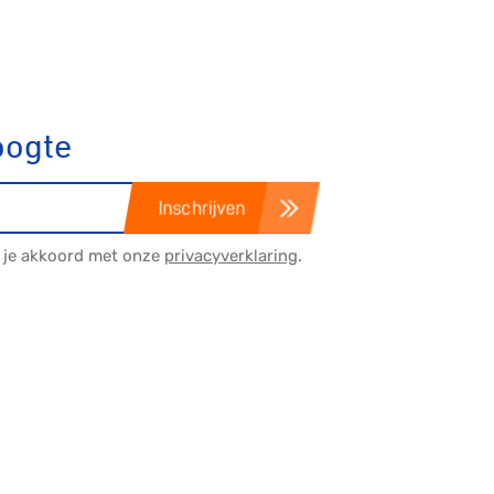
Gravel
Biketrial
oogte
Fixed gear
Inschrijven
a je akkoord met onze
privacyverklaring
.