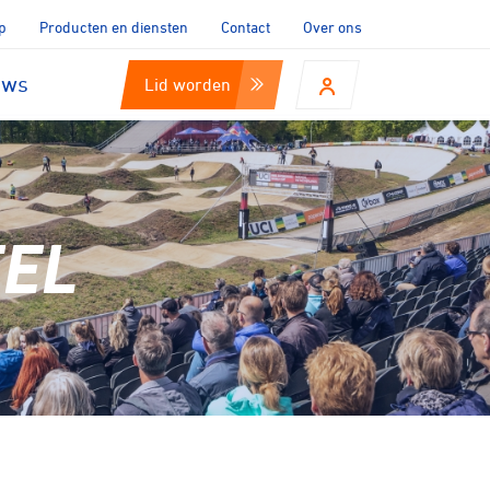
p
Producten en diensten
Contact
Over ons
uws
Lid worden
EEL