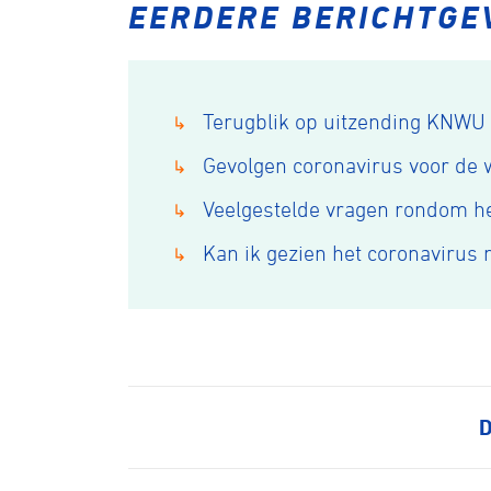
EERDERE BERICHTGE
Terugblik op uitzending KNWU 
↳
Wegwielr
Gevolgen coronavirus voor de 
↳
Veelgestelde vragen rondom he
↳
BMX Rac
Kan ik gezien het coronavirus n
↳
Kunstwiel
Baanwiel
D