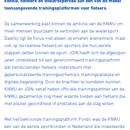
kennis, netwerk en wielerexpertise aan één van de meest
Over ons
toonaangevende trainingsplatformen voor fietsers.
Pumptrack
Fixed gear
Lid worden
De samenwerking past binnen de ambitie van de KNWU om
meer mensen duurzaam te verbinden aan de wielersport.
Daarbij ligt de focus niet alleen op ervaren wielrenners, maar
ook op recreatieve fietsers en sporters die hun eerste
stappen zetten binnen de sport. JOIN heeft zich de afgelopen
jaren ontwikkeld tot een gerenommeerd trainingsplatform
dat tienduizenden fietsers ondersteunt met
gepersonaliseerde trainingsschema’s, trainingsanalyse en
digitale begeleiding. Door de krachten te bundelen kunnen
KNWU en JOIN, vanaf heden officiële trainingspartner van de
KNWU, gezamenlijk nog meer waarde bieden aan fietsers die
met plezier, gezondheid of prestaties aan de slag willen.
Met het bekroonde trainingsplatform Fondo was de KNWU
één van de eerste sportbonden in Nederland die investeerde