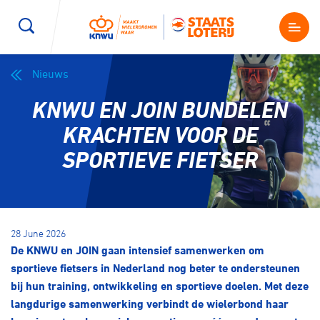
Nieuws
Wegwielrennen
Mountainbiken
Sporten
KNWU EN JOIN BUNDELEN
Kenniscentrum
BMX Race
E-Racing
KRACHTEN VOOR DE
SPORTIEVE FIETSER
Magazine
Kunstwielrijden
ID-Cycling
Nieuws
Baanwielrennen
Strandrace
28 June 2026
De KNWU en JOIN gaan intensief samenwerken om
Shop
BMX freestyle
Gravel
sportieve fietsers in Nederland nog beter te ondersteunen
Producten en diensten
bij hun training, ontwikkeling en sportieve doelen. Met deze
Contact
langdurige samenwerking verbindt de wielerbond haar
Veldrijden
Biketrial