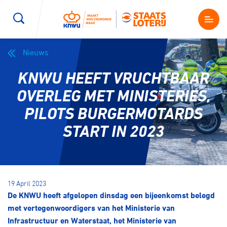
Nieuws
Wegwielrennen
Mountainbiken
Sporten
KNWU HEEFT VRUCHTBAAR
Kenniscentrum
BMX Race
E-Racing
OVERLEG MET MINISTERIES,
PILOTS BURGERMOTARDS
Magazine
Kunstwielrijden
ID-Cycling
START IN 2023
Nieuws
Baanwielrennen
Strandrace
Shop
19 April 2023
BMX freestyle
Gravel
De KNWU heeft afgelopen dinsdag een bijeenkomst belegd
Producten en diensten
met vertegenwoordigers van het Ministerie van
Contact
Veldrijden
Biketrial
Infrastructuur en Waterstaat, het Ministerie van