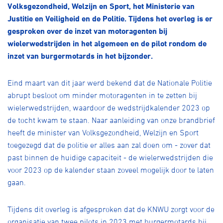
Over ons
Volksgezondheid, Welzijn en Sport, het Ministerie van
Justitie en Veiligheid en de Politie. Tijdens het overleg is er
Pumptrack
Fixed gear
gesproken over de inzet van motoragenten bij
Lid worden
wielerwedstrijden in het algemeen en de pilot rondom de
inzet van burgermotards in het bijzonder.
Eind maart van dit jaar werd bekend dat de Nationale Politie
abrupt besloot om minder motoragenten in te zetten bij
wielerwedstrijden, waardoor de wedstrijdkalender 2023 op
de tocht kwam te staan. Naar aanleiding van onze brandbrief
heeft de minister van Volksgezondheid, Welzijn en Sport
toegezegd dat de politie er alles aan zal doen om - zover dat
past binnen de huidige capaciteit - de wielerwedstrijden die
voor 2023 op de kalender staan zoveel mogelijk door te laten
gaan.
Tijdens dit overleg is afgesproken dat de KNWU zorgt voor de
organisatie van twee pilots in 2023 met burgermotards bij