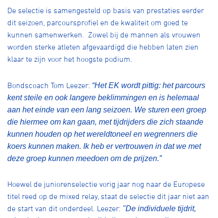
Over ons
De selectie is samengesteld op basis van prestaties eerder
dit seizoen, parcoursprofiel en de kwaliteit om goed te
Pumptrack
Fixed gear
Lid worden
kunnen samenwerken. Zowel bij de mannen als vrouwen
worden sterke atleten afgevaardigd die hebben laten zien
klaar te zijn voor het hoogste podium.
Bondscoach Tom Leezer:
“Het EK wordt pittig: het parcours
kent steile en ook langere beklimmingen en is helemaal
aan het einde van een lang seizoen. We sturen een groep
die hiermee om kan gaan, met tijdrijders die zich staande
kunnen houden op het wereldtoneel en wegrenners die
koers kunnen maken. Ik heb er vertrouwen in dat we met
deze groep kunnen meedoen om de prijzen.”
Hoewel de juniorenselectie vorig jaar nog naar de Europese
titel reed op de mixed relay, staat de selectie dit jaar niet aan
de start van dit onderdeel. Leezer:
"De individuele tijdrit,