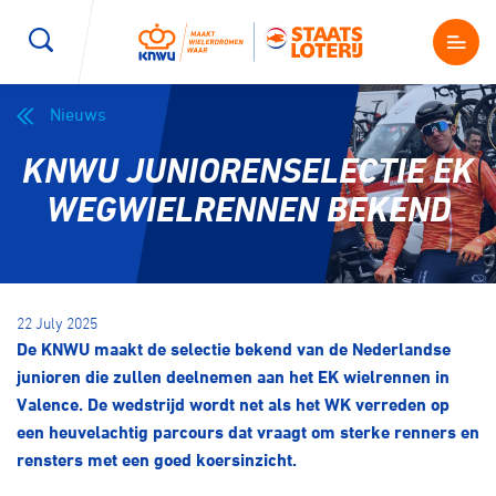
Nieuws
Wegwielrennen
Mountainbiken
Sporten
KNWU JUNIORENSELECTIE EK
Kenniscentrum
BMX Race
E-Racing
WEGWIELRENNEN BEKEND
Magazine
Kunstwielrijden
ID-Cycling
Nieuws
22 July 2025
Baanwielrennen
Strandrace
De KNWU maakt de selectie bekend van de Nederlandse
junioren die zullen deelnemen aan het EK wielrennen in
Shop
Valence. De wedstrijd wordt net als het WK verreden op
BMX freestyle
Gravel
een heuvelachtig parcours dat vraagt om sterke renners en
Producten en diensten
rensters met een goed koersinzicht.
Contact
Veldrijden
Biketrial