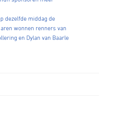
ID-Cycling
op dezelfde middag de
 jaren wonnen renners van
trandrace
llering en Dylan van Baarle
Gravel
Biketrial
Fixed gear