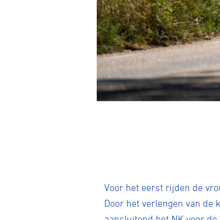
Wegwielr
Voor het eerst rijden de v
BMX Rac
Door het verlengen van de 
aansluitend het NK voor de