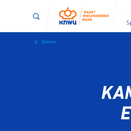
S
Nieuws
KA
E