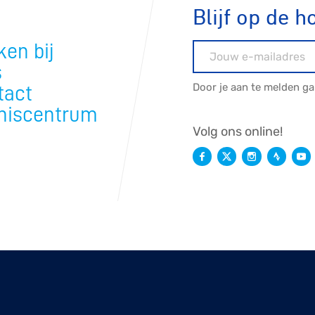
Blijf op de h
en bij
E-mailadres
s
Door je aan te melden g
tact
niscentrum
Volg ons online!