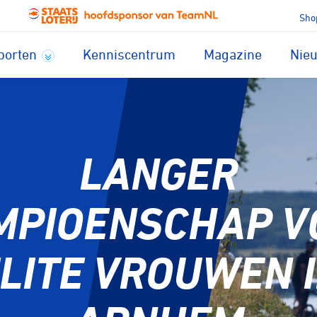
Sho
porten
Kenniscentrum
Magazine
Nie
LANGER
MPIOENSCHAP V
LITE VROUWEN 