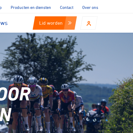
p
Producten en diensten
Contact
Over ons
uws
Lid worden
OOR
IN