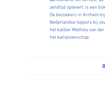
Kunstwiel
zendtijd oplevert, is een b
De bezoekers in Arnhem bij
Nederlandse toppers bij zo
Baanwiel
het kaliber Mathieu van der
het kampioenschap.
BMX frees
Veldrijde
D
Pumptra