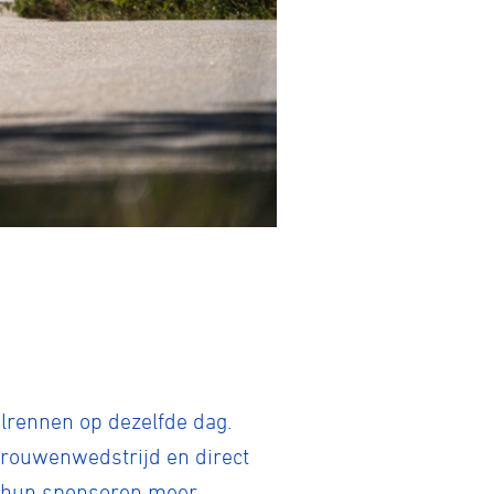
tainbiken
lrennen op dezelfde dag.
E-Racing
vrouwenwedstrijd en direct
en hun sponsoren meer