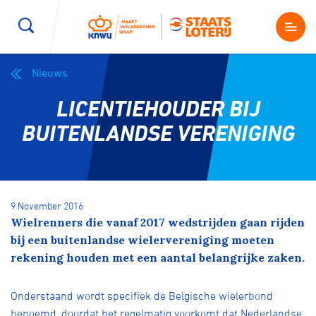
Nieuws
Wegwielrennen
Mountainbiken
Sporten
LICENTIEHOUDER BIJ
Kenniscentrum
BMX Race
E-Racing
BUITENLANDSE VERENIGING
Magazine
Kunstwielrijden
ID-Cycling
Nieuws
9 November 2016
Baanwielrennen
Strandrace
Wielrenners die vanaf 2017 wedstrijden gaan rijden
bij een buitenlandse wielervereniging moeten
Shop
rekening houden met een aantal belangrijke zaken.
BMX freestyle
Gravel
Producten en diensten
Onderstaand wordt specifiek de Belgische wielerbond
Contact
Veldrijden
Biketrial
benoemd, doordat het regelmatig voorkomt dat Nederlandse