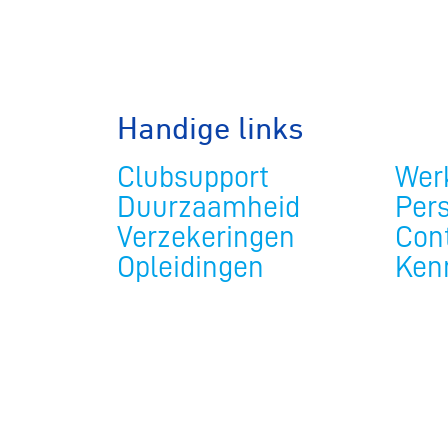
BMX Rac
Kunstwiel
Handige links
Baanwiel
Clubsupport
Werk
Duurzaamheid
Per
Verzekeringen
Con
BMX frees
Opleidingen
Ken
Veldrijde
Pumptra