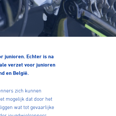
 junioren. Echter is na
le verzet voor junioren
nd en België.
renners zich kunnen
et mogelijk dat door het
iggen wat tot gevaarlijke
nder jeugdwielrenners.