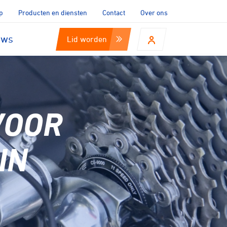
p
Producten en diensten
Contact
Over ons
uws
Lid worden
VOOR
IN