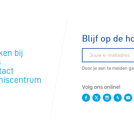
e
rijden
Blijf op de h
rennen
S
en bij
E-mailadres
s
Door je aan te melden g
tact
tyle
niscentrum
Volg ons online!
n
ck