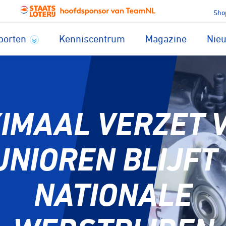
Sho
porten
Kenniscentrum
Magazine
Nie
IMAAL VERZET 
UNIOREN BLIJFT 
NATIONALE