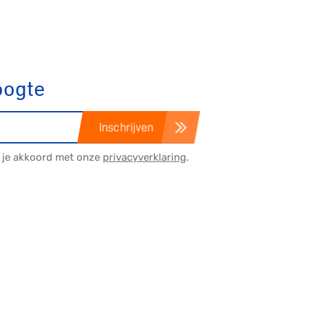
E-Racing
ID-Cycling
oogte
trandrace
Inschrijven
a je akkoord met onze
privacyverklaring
.
Gravel
Biketrial
Fixed gear