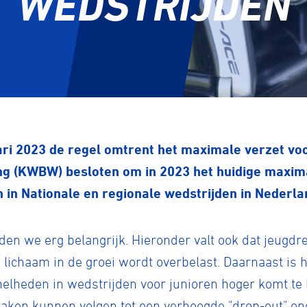
WEDSTRIJDEN
ari 2023 de regel omtrent het maximale verzet voor
ng (KWBW) besloten om in 2023 het huidige maxima
n in Nationale en regionale wedstrijden in Nederla
inden we erg belangrijk. Hieronder valt ook dat jeugd
lichaam in de groei wordt overbelast. Daarnaast is h
nelheden in wedstrijden voor junioren hoger komt te l
 zaken kunnen volgen tot een verhoogde "drop-out" o