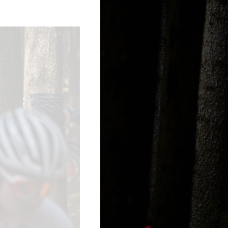
Wegwielr
BMX Rac
Kunstwiel
Baanwiel