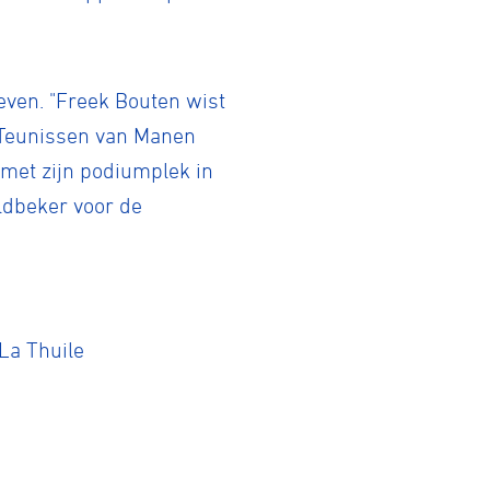
even. "Freek Bouten wist
s Teunissen van Manen
met zijn podiumplek in
eldbeker voor de
 La Thuile