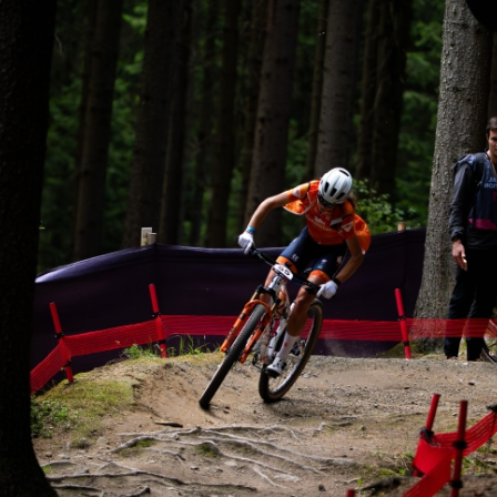
ennen
Moun
e
rijden
rennen
S