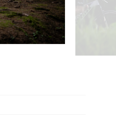
Gravel
Biketrial
Fixed gear