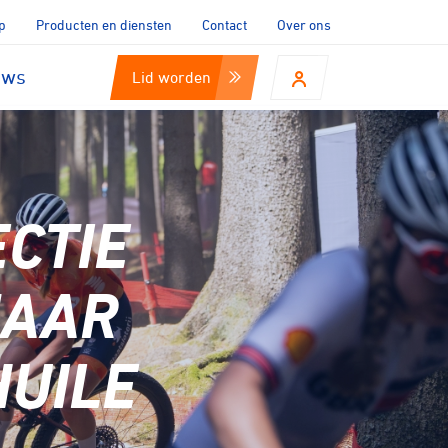
p
Producten en diensten
Contact
Over ons
uws
Lid worden
CTIE
NAAR
UILE