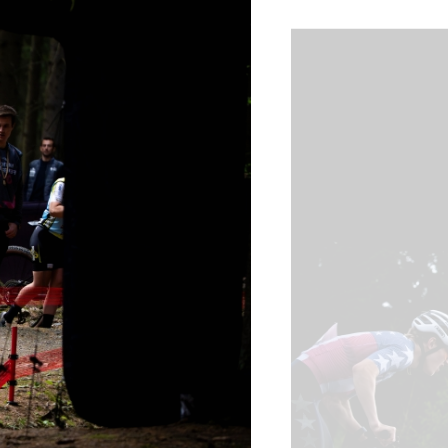
tainbiken
E-Racing
ID-Cycling
trandrace