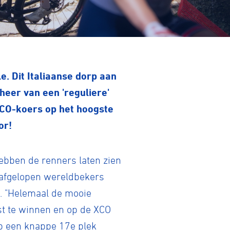
e. Dit Italiaanse dorp aan
heer van een 'reguliere'
XCO-koers op het hoogste
or!
hebben de renners laten zien
de afgelopen wereldbekers
n. "Helemaal de mooie
st te winnen en op de XCO
op een knappe 17e plek