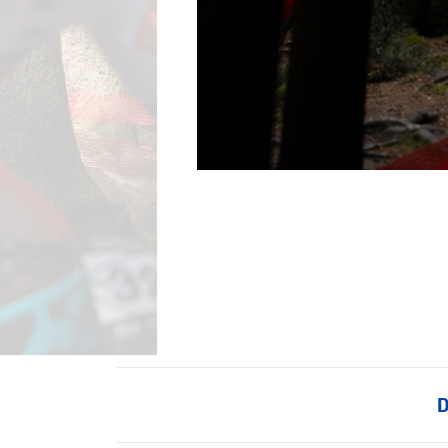
BMX frees
Veldrijde
Pumptra
D