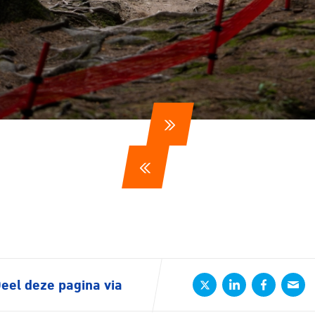
tyle
n
ck
eel deze pagina via