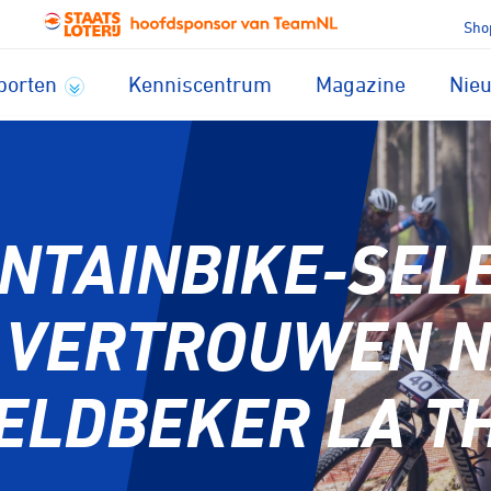
Sho
porten
Kenniscentrum
Magazine
Nie
NTAINBIKE-SELE
 VERTROUWEN 
ELDBEKER LA TH