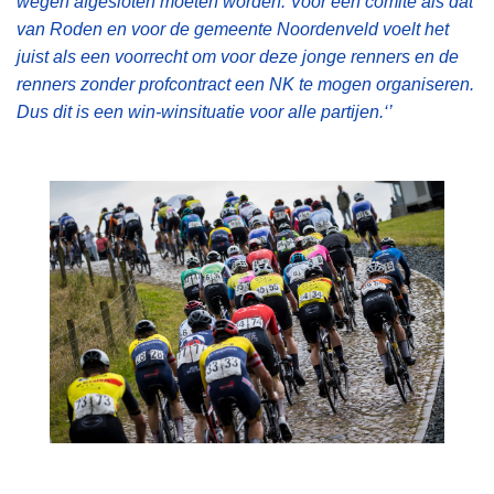
wegen afgesloten moeten worden. Voor een comité als dat
van Roden en voor de gemeente Noordenveld voelt het
juist als een voorrecht om voor deze jonge renners en de
renners zonder profcontract een NK te mogen organiseren.
Dus dit is een win-winsituatie voor alle partijen.‘’