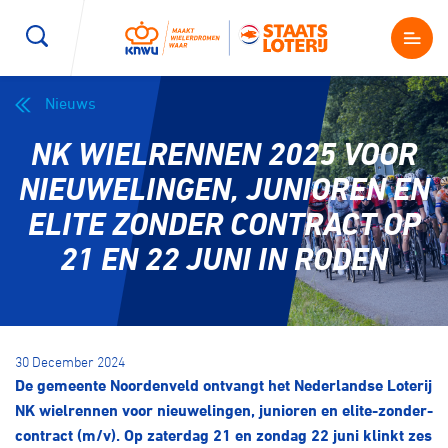
Nieuws
Wegwielrennen
Mountainbiken
Sporten
NK WIELRENNEN 2025 VOOR
Kenniscentrum
BMX Race
E-Racing
NIEUWELINGEN, JUNIOREN EN
ELITE ZONDER CONTRACT OP
Magazine
Kunstwielrijden
ID-Cycling
21 EN 22 JUNI IN RODEN
Nieuws
Baanwielrennen
Strandrace
Shop
30 December 2024
BMX freestyle
Gravel
De gemeente Noordenveld ontvangt het Nederlandse Loterij
Producten en diensten
NK wielrennen voor nieuwelingen, junioren en elite-zonder-
Contact
Veldrijden
Biketrial
contract (m/v). Op zaterdag 21 en zondag 22 juni klinkt zes