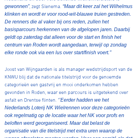
, zegt Slenema.
gewonnen”
“Maar dit keer zal het Wilhelmus
klinken en wordt er voor rood-wit-blauwe truien gestreden.
De renners die al vaker bij ons reden, zullen het
basisparcours herkennen van de afgelopen jaren. Daarbij
geldt op zaterdag dat alleen voor de start en finish het
centrum van Roden wordt aangedaan, terwijl op zondag
elke ronde ook via een lus over start/finish voert.’’
Joost van Wijngaarden is als manager wedstrijdsport van de
KNWU blij dat de nationale titelstrijd voor de genoemde
categorieën een gastvrij en mooi onderkomen hebben
gevonden in Roden, waar een parcours is uitgetekend over
asfalt en Drentse flinten.
‘’Eerder hadden we het
Nederlands Loterij NK Wielrennen voor deze categorieën
ook regelmatig op de locatie waar het NK voor profs en
beloften werd georganiseerd. Maar dat belast de
organisatie van die titelstrijd met extra uren waarop de