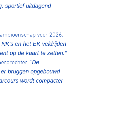
g, sportief uitdagend
E-Racing
 kampioenschap voor 2026.
ID-Cycling
 NK’s en het EK veldrijden
nt op de kaart te zetten.”
herprechter.
"De
trandrace
n er bruggen opgebouwd
parcours wordt compacter
Gravel
Biketrial