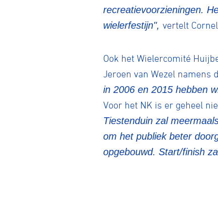
recreatievoorzieningen. Het
wielerfestijn",
vertelt Cornel
BMX Rac
Ook het Wielercomité Huijb
Kunstwiel
Jeroen van Wezel namens d
in 2006 en 2015 hebben wi
Voor het NK is er geheel n
Baanwiel
Tiestenduin zal meermaal
om het publiek beter door
BMX frees
opgebouwd. Start/finish z
Veldrijde