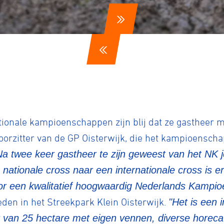
tionale kampioenschappen zijn blij dat ze gastheer m
voorzitter van de GP Oisterwijk, die het kampioenscha
Na twee keer gastheer te zijn geweest van het NK
e nationale cross naar een internationale cross is
voor een kwalitatief hoogwaardig Nederlands Kampi
en in het Streekpark Klein Oisterwijk.
"Het is een 
ennen
Moun
 van 25 hectare met eigen vennen, diverse horeca