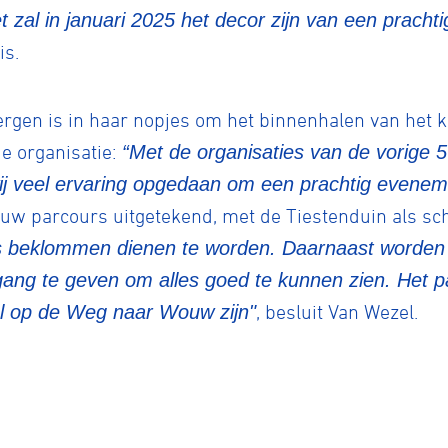
 zal in januari 2025 het decor zijn van een prachti
is.
e
ergen is in haar nopjes om het binnenhalen van het
rijden
e organisatie:
“Met de organisaties van de vorige 5
j veel ervaring opgedaan om een prachtig eveneme
ieuw parcours uitgetekend, met de Tiestenduin als sc
rennen
S
s beklommen dienen te worden. Daarnaast worde
gang te geven om alles goed te kunnen zien. Het 
tyle
al op de Weg naar Wouw zijn"
, besluit Van Wezel.
n