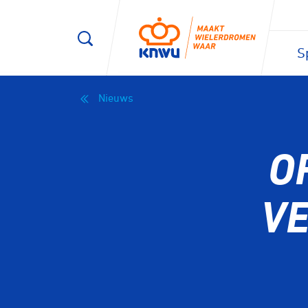
S
Nieuws
O
VE