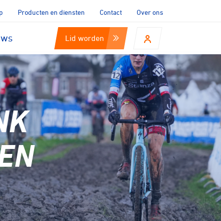
p
Producten en diensten
Contact
Over ons
uws
Lid worden
NK
 EN