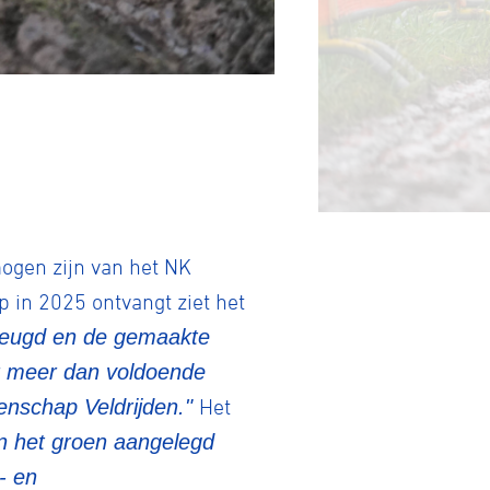
ogen zijn van het NK
p in 2025 ontvangt ziet het
 jeugd en de gemaakte
 er meer dan voldoende
oenschap Veldrijden."
Het
in het groen aangelegd
tainbiken
- en