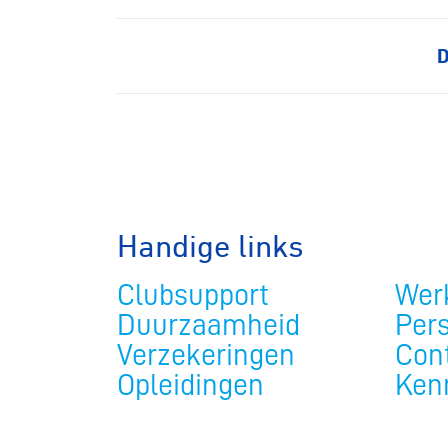
Pumptra
D
Handige links
Clubsupport
Werk
Duurzaamheid
Per
Verzekeringen
Con
Opleidingen
Ken