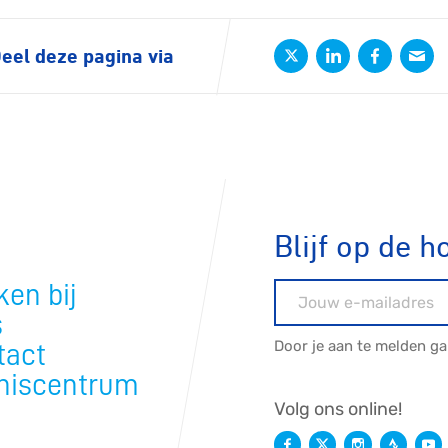
ck
eel deze pagina via
Blijf op de h
en bij
E-mailadres
s
Door je aan te melden g
tact
niscentrum
Volg ons online!