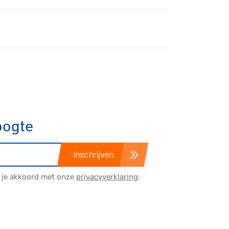
Fixed gear
oogte
Inschrijven
a je akkoord met onze
privacyverklaring
.