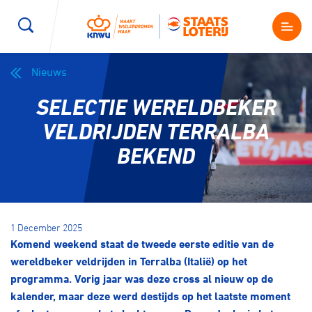
Nieuws
Wegwielrennen
Mountainbiken
Sporten
SELECTIE WERELDBEKER
Kenniscentrum
BMX Race
E-Racing
VELDRIJDEN TERRALBA
BEKEND
Magazine
Kunstwielrijden
ID-Cycling
Nieuws
Baanwielrennen
Strandrace
1 December 2025
Komend weekend staat de tweede eerste editie van de
Shop
BMX freestyle
Gravel
wereldbeker veldrijden in Terralba (Italië) op het
Producten en diensten
programma. Vorig jaar was deze cross al nieuw op de
Contact
kalender, maar deze werd destijds op het laatste moment
Veldrijden
Biketrial