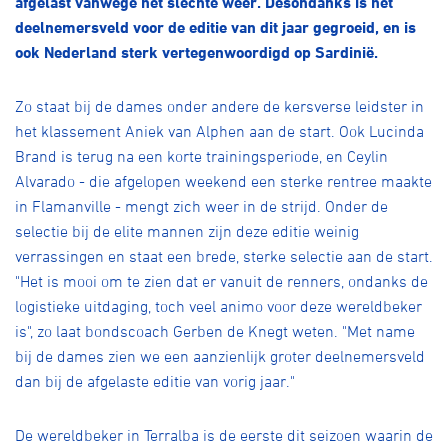
afgelast vanwege het slechte weer. Desondanks is het
Over ons
deelnemersveld voor de editie van dit jaar gegroeid, en is
Pumptrack
Fixed gear
ook Nederland sterk vertegenwoordigd op Sardinië.
Lid worden
Zo staat bij de dames onder andere de kersverse leidster in
het klassement Aniek van Alphen aan de start. Ook Lucinda
Brand is terug na een korte trainingsperiode, en Ceylin
Alvarado - die afgelopen weekend een sterke rentree maakte
in Flamanville - mengt zich weer in de strijd. Onder de
selectie bij de elite mannen zijn deze editie weinig
verrassingen en staat een brede, sterke selectie aan de start.
"Het is mooi om te zien dat er vanuit de renners, ondanks de
logistieke uitdaging, toch veel animo voor deze wereldbeker
is", zo laat bondscoach Gerben de Knegt weten. "Met name
bij de dames zien we een aanzienlijk groter deelnemersveld
dan bij de afgelaste editie van vorig jaar."
De wereldbeker in Terralba is de eerste dit seizoen waarin de