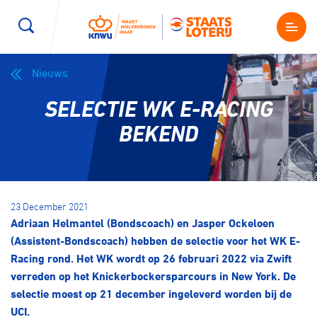
Nieuws
Wegwielrennen
Mountainbiken
Sporten
SELECTIE WK E-RACING
Kenniscentrum
BMX Race
E-Racing
BEKEND
Magazine
Kunstwielrijden
ID-Cycling
Nieuws
23 December 2021
Baanwielrennen
Strandrace
Adriaan Helmantel (Bondscoach) en Jasper Ockeloen
(Assistent-Bondscoach) hebben de selectie voor het WK E-
Shop
Racing rond. Het WK wordt op 26 februari 2022 via Zwift
BMX freestyle
Gravel
verreden op het Knickerbockersparcours in New York. De
Producten en diensten
selectie moest op 21 december ingeleverd worden bij de
Contact
Veldrijden
Biketrial
UCI.