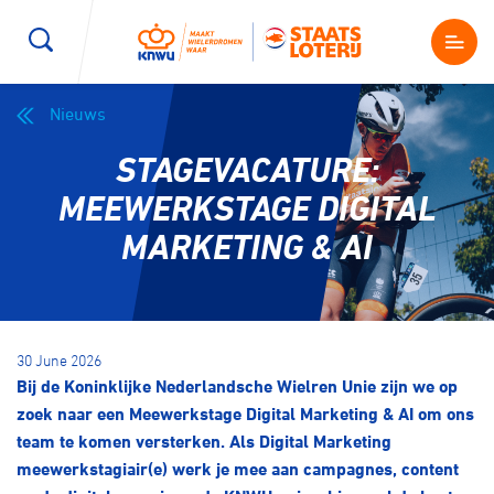
Nieuws
Wegwielrennen
Mountainbiken
Sporten
STAGEVACATURE:
Kenniscentrum
BMX Race
E-Racing
MEEWERKSTAGE DIGITAL
MARKETING & AI
Magazine
Kunstwielrijden
ID-Cycling
Nieuws
Baanwielrennen
Strandrace
30 June 2026
Bij de Koninklijke Nederlandsche Wielren Unie zijn we op
Shop
BMX freestyle
Gravel
zoek naar een Meewerkstage Digital Marketing & AI om ons
Producten en diensten
team te komen versterken. Als Digital Marketing
Contact
meewerkstagiair(e) werk je mee aan campagnes, content
Veldrijden
Biketrial