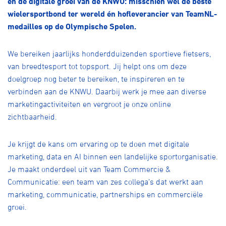
en de digitale groei van de KNWU: misschien wel de beste
Over ons
wielersportbond ter wereld én hofleverancier van TeamNL-
Pumptrack
Fixed gear
medailles op de Olympische Spelen.
Lid worden
We bereiken jaarlijks honderdduizenden sportieve fietsers,
van breedtesport tot topsport. Jij helpt ons om deze
doelgroep nog beter te bereiken, te inspireren en te
verbinden aan de KNWU. Daarbij werk je mee aan diverse
marketingactiviteiten en vergroot je onze online
zichtbaarheid.
Je krijgt de kans om ervaring op te doen met digitale
marketing, data en AI binnen een landelijke sportorganisatie.
Je maakt onderdeel uit van Team Commercie &
Communicatie: een team van zes collega’s dat werkt aan
marketing, communicatie, partnerships en commerciële
groei.