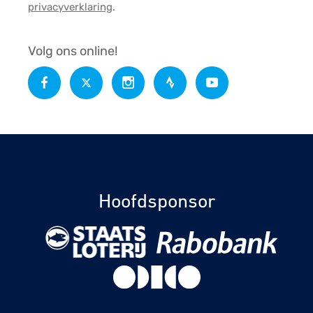
privacyverklaring
.
Volg ons online!
Hoofdsponsor