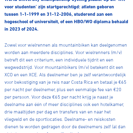
Over ons
voor studenten’ zijn startgerechtigd: atleten geboren
tussen 1-1-1999 en 31-12-2006, studerend aan een
Pumptrack
Fixed gear
Lid worden
hogeschool of universiteit, of een HBO/WO diploma behaald
in 2023 of 2024.
Zowel voor wielrennen als mountainbiken kan deelgenomen
worden aan meerdere disciplines. Voor wielrenners (m/v)
betreft dit een criterium, een individuele tijdrit en een
wegwedstrijd.
Voor mountainbikers (m/v) betekent dit een
XCO en een XCE.
Als deelnemer ben je zelf verantwoordelijk
voor bekostiging van je reis naar Costa Rica en betaal je €65
per nacht per deelnemer, plus een eenmalige fee van €20
per persoon. Voor deze €65 per nacht krijg je naast je
deelname aan één of meer disciplines ook een hotelkamer,
drie maaltijden per dag en transfers van en naar het
vliegveld en de sportlocaties. Deelname- en reiskosten
dienen te worden gedragen door de deelnemers zelf (al dan