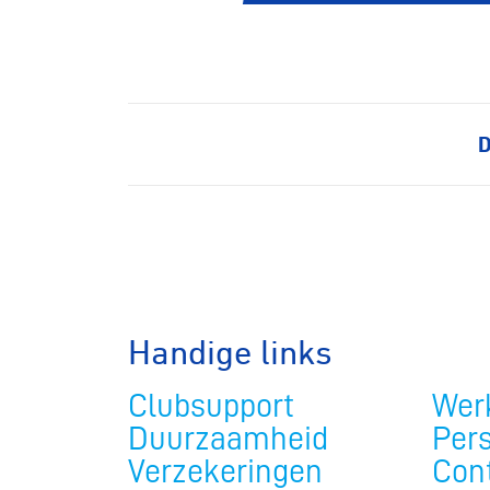
D
Wegwielr
Handige links
BMX Rac
Clubsupport
Werk
Duurzaamheid
Per
Kunstwiel
Verzekeringen
Con