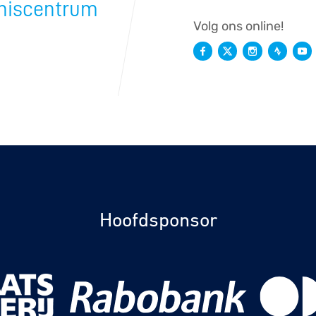
niscentrum
rennen
S
Volg ons online!
tyle
n
ck
Hoofdsponsor