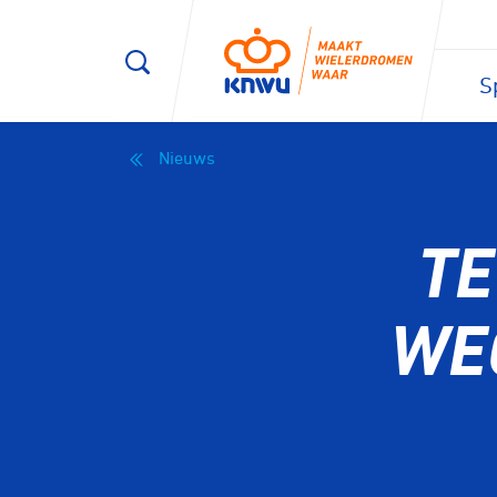
S
Nieuws
TE
WE