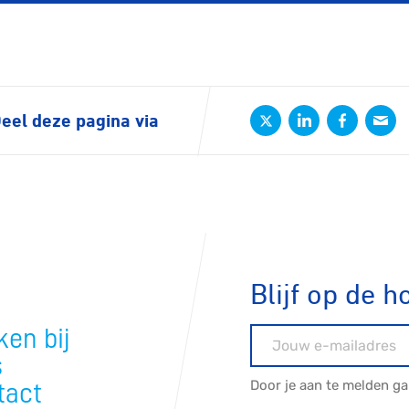
eel deze pagina via
ennen
Moun
Blijf op de h
e
en bij
E-mailadres
s
rijden
Door je aan te melden g
tact