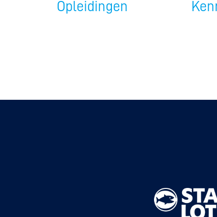
Opleidingen
Ken
Baanwiel
BMX frees
Veldrijde
Pumptra