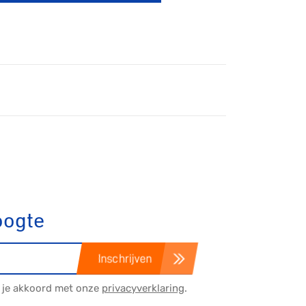
tainbiken
oogte
E-Racing
Inschrijven
ID-Cycling
a je akkoord met onze
privacyverklaring
.