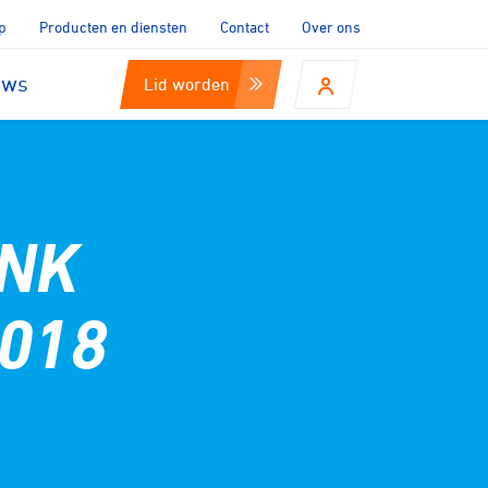
p
Producten en diensten
Contact
Over ons
uws
Lid worden
 NK
018