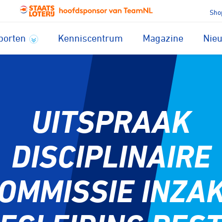
Sho
porten
Kenniscentrum
Magazine
Nie
UITSPRAAK
DISCIPLINAIRE
OMMISSIE INZA