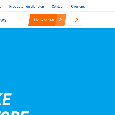
p
Producten en diensten
Contact
Over ons
uws
Lid worden
KE