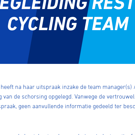
EGLEIDING RES
CYCLING TEAM
 heeft na haar uitspraak inzake de team manager(s) /
ng van de schorsing opgelegd. Vanwege de vertrouwel
tspraak, geen aanvullende informatie gedeeld ter be