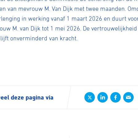
e
 en van mevrouw M. Van Dijk met twee maanden. Omda
erlenging in werking vanaf 1 maart 2026 en duurt vo
rijden
rouw M. van Dijk tot 1 mei 2026. De vertrouwelijkheid
lijft onverminderd van kracht.
rennen
S
tyle
eel deze pagina via
n
ck