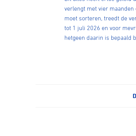
BMX Rac
verlengt met vier maanden
moet sorteren, treedt de v
Kunstwiel
tot 1 juli 2026 en voor mev
hetgeen daarin is bepaald b
Baanwiel
BMX frees
D
Veldrijde
Pumptra