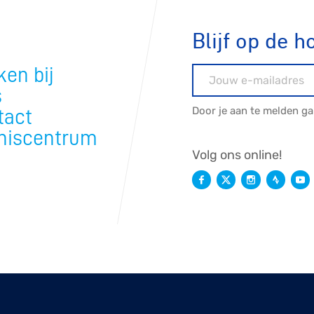
Blijf op de h
en bij
E-mailadres
s
Door je aan te melden g
tact
niscentrum
Volg ons online!