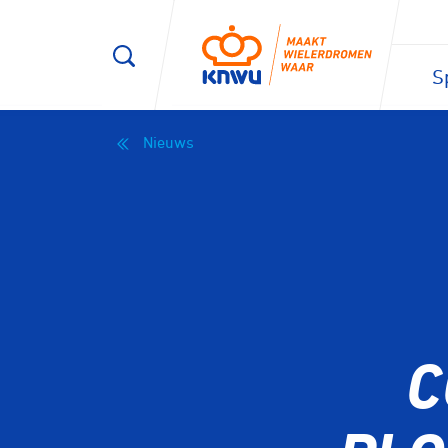
S
Nieuws
C