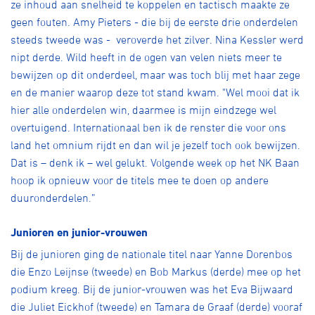
ze inhoud aan snelheid te koppelen en tactisch maakte ze
geen fouten. Amy Pieters - die bij de eerste drie onderdelen
steeds tweede was - veroverde het zilver. Nina Kessler werd
nipt derde. Wild heeft in de ogen van velen niets meer te
bewijzen op dit onderdeel, maar was toch blij met haar zege
en de manier waarop deze tot stand kwam. "Wel mooi dat ik
hier alle onderdelen win, daarmee is mijn eindzege wel
overtuigend. Internationaal ben ik de renster die voor ons
land het omnium rijdt en dan wil je jezelf toch ook bewijzen.
Dat is – denk ik – wel gelukt. Volgende week op het NK Baan
hoop ik opnieuw voor de titels mee te doen op andere
duuronderdelen.”
Junioren en junior-vrouwen
Bij de junioren ging de nationale titel naar Yanne Dorenbos
die Enzo Leijnse (tweede) en Bob Markus (derde) mee op het
podium kreeg. Bij de junior-vrouwen was het Eva Bijwaard
die Juliet Eickhof (tweede) en Tamara de Graaf (derde) vooraf