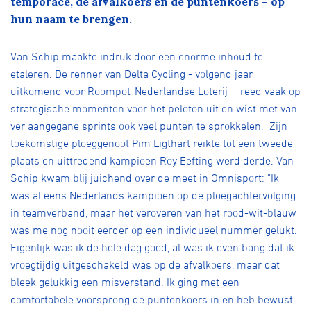
temporace, de afvalkoers en de puntenkoers – op
Over ons
hun naam te brengen.
Pumptrack
Fixed gear
Lid worden
Van Schip maakte indruk door een enorme inhoud te
etaleren. De renner van Delta Cycling - volgend jaar
uitkomend voor Roompot-Nederlandse Loterij - reed vaak op
strategische momenten voor het peloton uit en wist met van
ver aangegane sprints ook veel punten te sprokkelen. Zijn
toekomstige ploeggenoot Pim Ligthart reikte tot een tweede
plaats en uittredend kampioen Roy Eefting werd derde. Van
Schip kwam blij juichend over de meet in Omnisport: "Ik
was al eens Nederlands kampioen op de ploegachtervolging
in teamverband, maar het veroveren van het rood-wit-blauw
was me nog nooit eerder op een individueel nummer gelukt.
Eigenlijk was ik de hele dag goed, al was ik even bang dat ik
vroegtijdig uitgeschakeld was op de afvalkoers, maar dat
bleek gelukkig een misverstand. Ik ging met een
comfortabele voorsprong de puntenkoers in en heb bewust