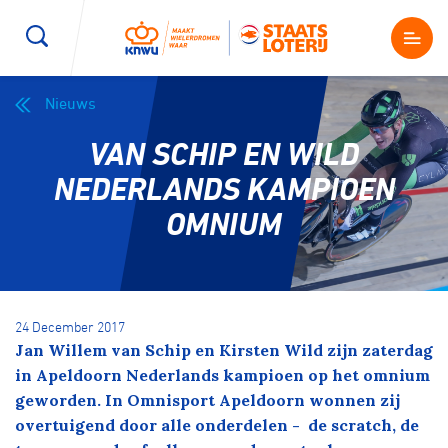
Nieuws
Wegwielrennen
Mountainbiken
Sporten
VAN SCHIP EN WILD
Kenniscentrum
BMX Race
E-Racing
NEDERLANDS KAMPIOEN
OMNIUM
Magazine
Kunstwielrijden
ID-Cycling
Nieuws
Baanwielrennen
Strandrace
24 December 2017
Jan Willem van Schip en Kirsten Wild zijn zaterdag
Shop
BMX freestyle
Gravel
in Apeldoorn Nederlands kampioen op het omnium
Producten en diensten
geworden. In Omnisport Apeldoorn wonnen zij
Contact
overtuigend door alle onderdelen - de scratch, de
Veldrijden
Biketrial