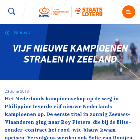
Nieuws
Wegwielrennen
Mountainbiken
Sporten
VIJF NIEUWE KAMPIOENEN
Kenniscentrum
BMX Race
E-Racing
STRALEN IN ZEELAND
Magazine
Kunstwielrijden
ID-Cycling
Nieuws
23 June 2018
Baanwielrennen
Strandrace
Het Nederlands kampioenschap op de weg in
Philippine leverde vijf nieuwe Nederlands
Shop
kampioenen op. De eerste titel in zonnig Zeeuws-
BMX freestyle
Gravel
Vlaanderen ging naar Roy Pieters, die bij de Elite-
Producten en diensten
zonder-contract het rood-wit-blauw kwam
Contact
Veldrijden
Biketrial
opeisen. Vervolgens werden ook Sofie van Rooijen