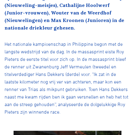
Over ons
(Nieuweling-meisjes), Cathalijne Hoolwerf
(Junior-vrouwen), Wouter van de Weerdhof
Pumptrack
Fixed gear
(Nieuwelingen) en Max Kroonen (Junioren) in de
Lid worden
nationale driekleur gehesen.
Het nationale kampioenschap in Philippine begon met de
langste wedstrijd van de dag. In de massasprint eiste Roy
Pieters de eerste titel voor zich op. In de massasprint bleef
de renner uit Zwanenburg Jeff Vermeulen (tweede) en
titelverdediger Hans Dekkers (derde) voor. "Ik zat in de
laatste kilometer nog vrij ver van achteren, maar kon een
renner van Trias als mikpunt gebruiken. Toen Hans Dekkers
naast me kwam rijden ben ik gaan versnellen en heb het tot
aan de streep gehouden’’, analyseerde de dolgelukkige Roy
Pieters zijn winnende race.