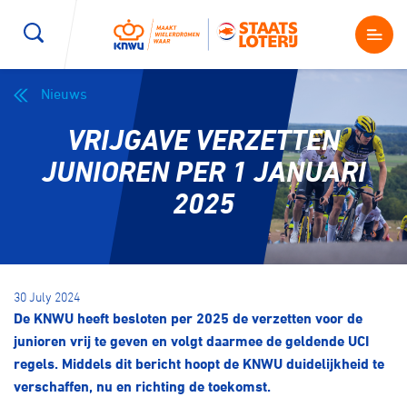
Nieuws
Wegwielrennen
Mountainbiken
Sporten
VRIJGAVE VERZETTEN
Kenniscentrum
BMX Race
E-Racing
JUNIOREN PER 1 JANUARI
2025
Magazine
Kunstwielrijden
ID-Cycling
Nieuws
Baanwielrennen
Strandrace
30 July 2024
De KNWU heeft besloten per 2025 de verzetten voor de
Shop
BMX freestyle
Gravel
junioren vrij te geven en volgt daarmee de geldende UCI
Producten en diensten
regels. Middels dit bericht hoopt de KNWU duidelijkheid te
Contact
verschaffen, nu en richting de toekomst.
Veldrijden
Biketrial