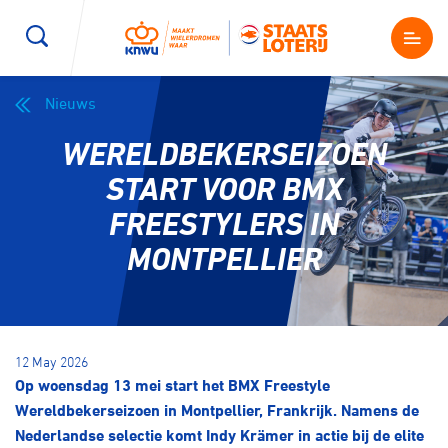
Nieuws
Wegwielrennen
Mountainbiken
Sporten
WERELDBEKERSEIZOEN
Kenniscentrum
BMX Race
E-Racing
START VOOR BMX
FREESTYLERS IN
Magazine
Kunstwielrijden
ID-Cycling
MONTPELLIER
Nieuws
Baanwielrennen
Strandrace
Shop
12 May 2026
BMX freestyle
Gravel
Op woensdag 13 mei start het BMX Freestyle
Producten en diensten
Wereldbekerseizoen in Montpellier, Frankrijk. Namens de
Contact
Veldrijden
Biketrial
Nederlandse selectie komt Indy Krämer in actie bij de elite