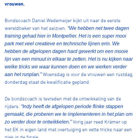
Over ons
vrouwen.
Pumptrack
Fixed gear
Bondscoach Daniel Wedemeijer kijkt uit naar de eerste
Lid worden
wereldbeker van het seizoen.
“We hebben net twee dagen
training gehad hier in Montpellier. Het is een super mooi
park met veel creatieve en technische lijnen erin. We
hebben de afgelopen dagen hard gewerkt om een mooie
lijn van een minuut in elkaar te zetten. Het is nu kijken naar
welke tricks we waar kunnen doen en we werken verder
Woensdag is voor de vrouwen een rustdag,
aan het runplan.”
donderdag staat de kwalificatie gepland.
De bondscoach is tevreden met de ontwikkeling van de
rijders.
“Indy heeft de afgelopen periode flinke stappen
gemaakt, die proberen we te implementeren in het plan om
Vorig jaar reed Krämer op
zo verder door te ontwikkelen.”
het EK in eigen land met overtuiging en vette tricks naar een
plek in de finale.