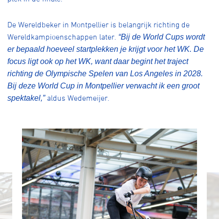
De Wereldbeker in Montpellier is belangrijk richting de
Wereldkampioenschappen later.
“Bij de World Cups wordt
er bepaald hoeveel startplekken je krijgt voor het WK. De
focus ligt ook op het WK, want daar begint het traject
richting de Olympische Spelen van Los Angeles in 2028.
Bij deze World Cup in Montpellier verwacht ik een groot
aldus Wedemeijer.
spektakel,”