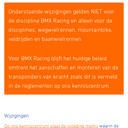
Onderstaande wijzigingen gelden NIET voor
de discipline BMX Racing en alleen voor de
disciplines; wegwielrennen, mountainbike,
veldrijden en baanwielrennen.
Voor BMX Racing blijft het huidige beleid
omtrent het aanschaffen en monteren van de
transponders van kracht zoals dit is vermeld
in de reglementen op ons kenniscentrum.
Wijzigingen
Op ons kenniscentrum staat de volledige memo
waarin de