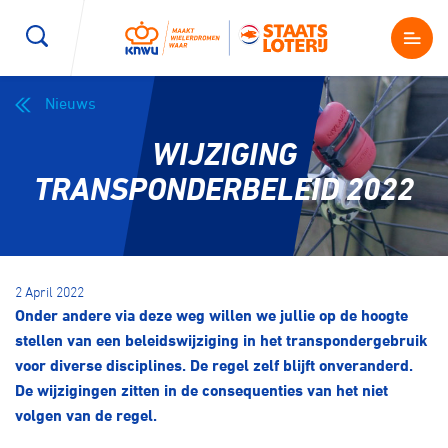
Nieuws
Wegwielrennen
Mountainbiken
Sporten
WIJZIGING
Kenniscentrum
BMX Race
E-Racing
TRANSPONDERBELEID 2022
Magazine
Kunstwielrijden
ID-Cycling
Nieuws
2 April 2022
Baanwielrennen
Strandrace
Onder andere via deze weg willen we jullie op de hoogte
stellen van een beleidswijziging in het transpondergebruik
Shop
voor diverse disciplines. De regel zelf blijft onveranderd.
BMX freestyle
Gravel
De wijzigingen zitten in de consequenties van het niet
Producten en diensten
volgen van de regel.
Contact
Veldrijden
Biketrial