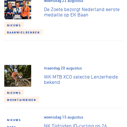
woensdag 22 augustus
Over ons
De Zoete bezorgt Nederland eerste
Pumptrack
Fixed gear
medaille op EK Baan
Lid worden
NIEUWS
BAANWIELRENNEN
maandag 20 augustus
WK MTB XCO selectie Lenzerheide
bekend
NIEUWS
MOUNTAINBIKEN
woensdag 15 augustus
NIEUWS
NK Tijdrijden ID-cycling op 26