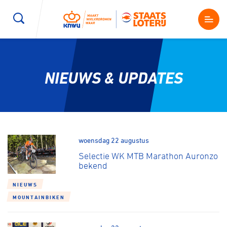
Wegwielrennen
Mountainbiken
Sporten
NIEUWS & UPDATES
Kenniscentrum
BMX Race
E-Racing
Magazine
Kunstwielrijden
ID-Cycling
Nieuws
woensdag 22 augustus
Baanwielrennen
Strandrace
Selectie WK MTB Marathon Auronzo
bekend
Shop
BMX freestyle
Gravel
NIEUWS
Producten en diensten
MOUNTAINBIKEN
Contact
Veldrijden
Biketrial