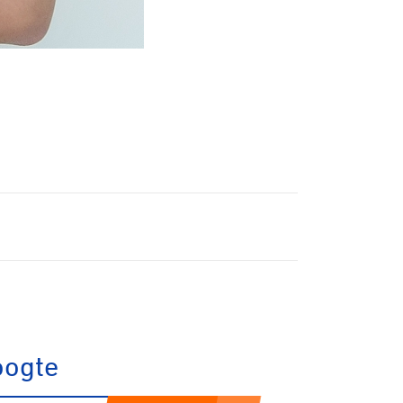
trandrace
Gravel
Biketrial
Fixed gear
oogte