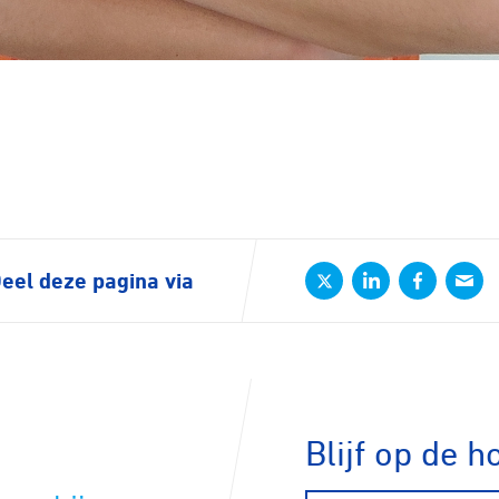
rennen
S
tyle
n
eel deze pagina via
ck
Blijf op de h