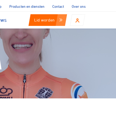
p
Producten en diensten
Contact
Over ons
uws
Lid worden
A