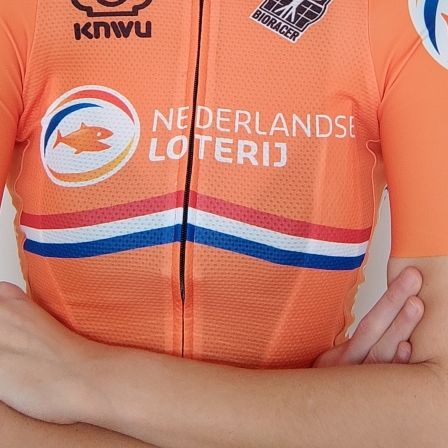
ennen
Moun
e
rijden