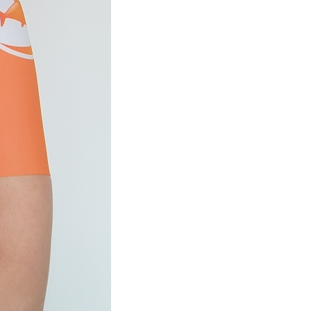
tainbiken
E-Racing
ID-Cycling