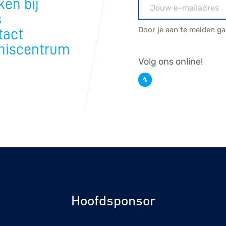
en bij
E-mailadres
s
Door je aan te melden g
tact
niscentrum
Volg ons online!
Hoofdsponsor