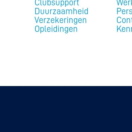
Clubsupport
Werk
Duurzaamheid
Per
Verzekeringen
Con
Opleidingen
Ken