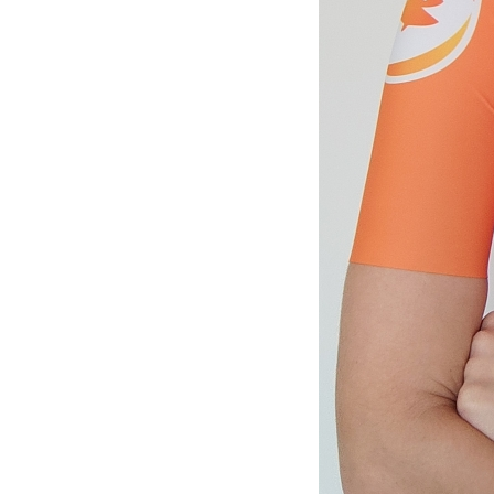
Wegwielr
BMX Rac
Kunstwiel