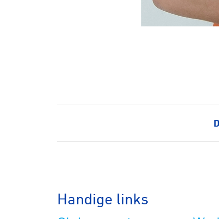
Baanwiel
BMX frees
Veldrijde
D
Pumptra
Handige links