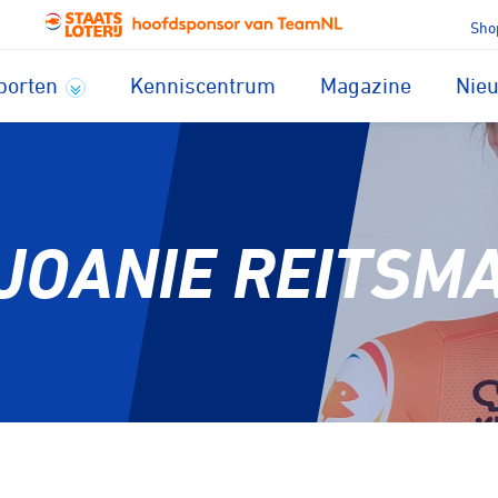
Sho
porten
Kenniscentrum
Magazine
Nie
JOANIE REITSM