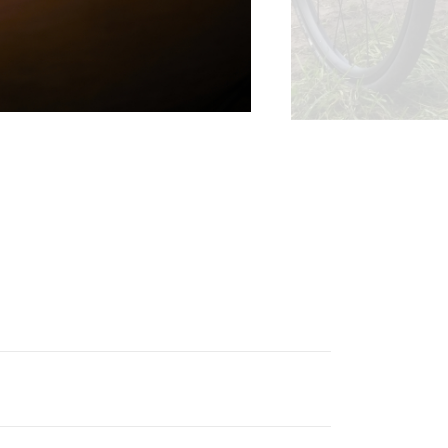
tainbiken
E-Racing
ID-Cycling
trandrace