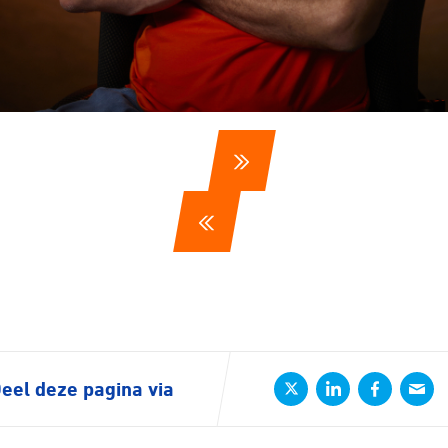
ennen
Moun
e
rijden
rennen
S
eel deze pagina via