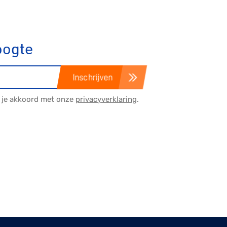
Gravel
Biketrial
oogte
Inschrijven
Fixed gear
a je akkoord met onze
privacyverklaring
.