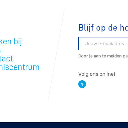
tyle
n
Blijf op de h
en bij
E-mailadres
ck
s
Door je aan te melden g
tact
niscentrum
Volg ons online!