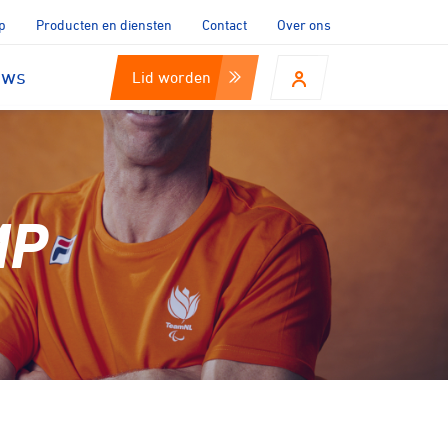
p
Producten en diensten
Contact
Over ons
uws
Lid worden
MP