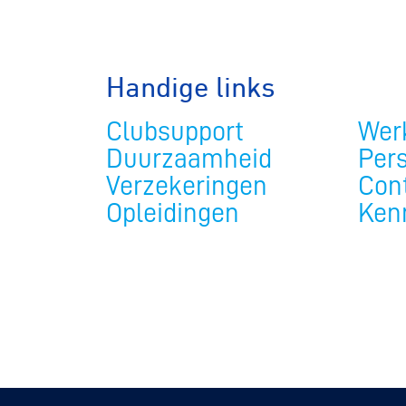
BMX frees
Veldrijde
Handige links
Clubsupport
Werk
Pumptra
Duurzaamheid
Per
Verzekeringen
Con
Opleidingen
Ken