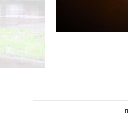
Wegwielr
BMX Rac
Kunstwiel
Baanwiel
D