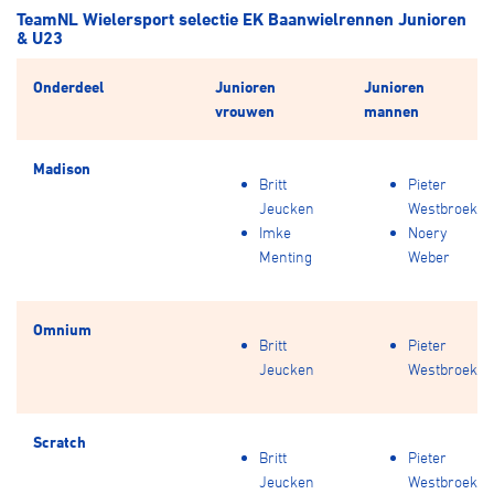
TeamNL Wielersport selectie EK Baanwielrennen Junioren
& U23
Onderdeel
Junioren
Junioren
vrouwen
mannen
Madison
Britt
Pieter
Jeucken
Westbroek
Imke
Noery
Menting
Weber
Omnium
Britt
Pieter
Jeucken
Westbroek
Scratch
Britt
Pieter
Jeucken
Westbroek