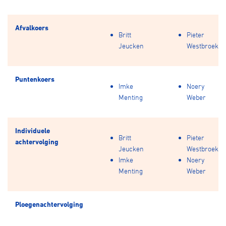
Afvalkoers
Britt
Pieter
Jeucken
Westbroek
Puntenkoers
Imke
Noery
Menting
Weber
Individuele
Britt
Pieter
achtervolging
Jeucken
Westbroek
Imke
Noery
Menting
Weber
Ploegenachtervolging