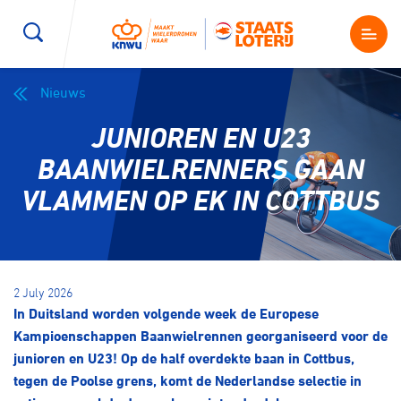
Nieuws
Wegwielrennen
Mountainbiken
Sporten
JUNIOREN EN U23
Kenniscentrum
BMX Race
E-Racing
BAANWIELRENNERS GAAN
VLAMMEN OP EK IN COTTBUS
Magazine
Kunstwielrijden
ID-Cycling
Nieuws
Baanwielrennen
Strandrace
2 July 2026
In Duitsland worden volgende week de Europese
Shop
BMX freestyle
Gravel
Kampioenschappen Baanwielrennen georganiseerd voor de
Producten en diensten
junioren en U23! Op de half overdekte baan in Cottbus,
Contact
tegen de Poolse grens, komt de Nederlandse selectie in
Veldrijden
Biketrial