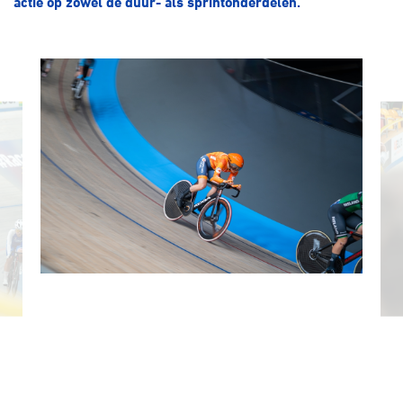
actie op zowel de duur- als sprintonderdelen.
Over ons
Pumptrack
Fixed gear
Lid worden