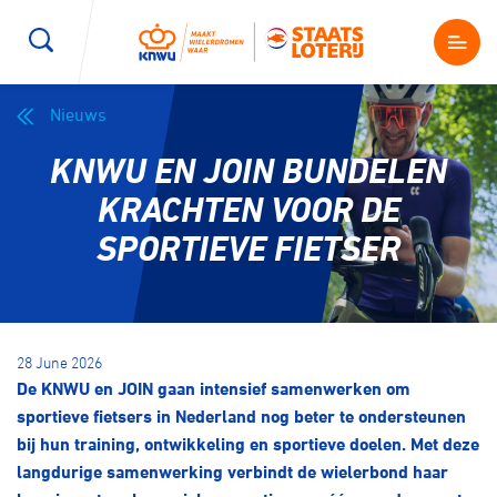
Nieuws
Wegwielrennen
Mountainbiken
Sporten
KNWU EN JOIN BUNDELEN
Kenniscentrum
BMX Race
E-Racing
KRACHTEN VOOR DE
SPORTIEVE FIETSER
Magazine
Kunstwielrijden
ID-Cycling
Nieuws
Baanwielrennen
Strandrace
28 June 2026
De KNWU en JOIN gaan intensief samenwerken om
Shop
BMX freestyle
Gravel
sportieve fietsers in Nederland nog beter te ondersteunen
Producten en diensten
bij hun training, ontwikkeling en sportieve doelen. Met deze
Contact
langdurige samenwerking verbindt de wielerbond haar
Veldrijden
Biketrial