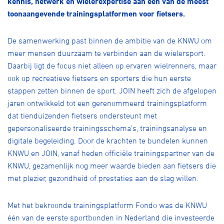
kennis, netwerk en wielerexpertise aan één van de meest
Over ons
toonaangevende trainingsplatformen voor fietsers.
Pumptrack
Fixed gear
Lid worden
De samenwerking past binnen de ambitie van de KNWU om
meer mensen duurzaam te verbinden aan de wielersport.
Daarbij ligt de focus niet alleen op ervaren wielrenners, maar
ook op recreatieve fietsers en sporters die hun eerste
stappen zetten binnen de sport. JOIN heeft zich de afgelopen
jaren ontwikkeld tot een gerenommeerd trainingsplatform
dat tienduizenden fietsers ondersteunt met
gepersonaliseerde trainingsschema’s, trainingsanalyse en
digitale begeleiding. Door de krachten te bundelen kunnen
KNWU en JOIN, vanaf heden officiële trainingspartner van de
KNWU, gezamenlijk nog meer waarde bieden aan fietsers die
met plezier, gezondheid of prestaties aan de slag willen.
Met het bekroonde trainingsplatform Fondo was de KNWU
één van de eerste sportbonden in Nederland die investeerde