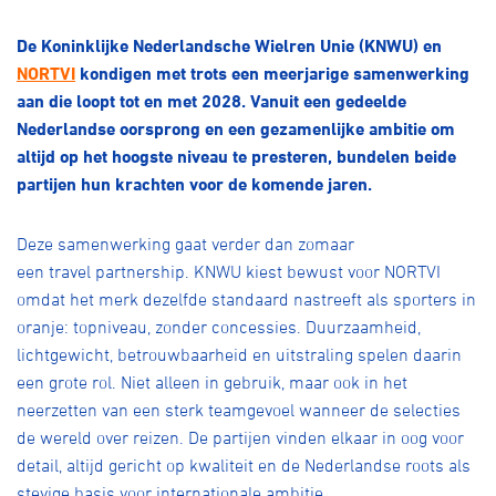
Over ons
De Koninklijke Nederlandsche
Wielren
Unie (KNWU) en
Pumptrack
Fixed gear
NORTVI
kondigen met trots een meerjarige samenwerking
Lid worden
aan die loopt tot en met 2028. Vanuit een gedeelde
Nederlandse oorsprong en een gezamenlijke ambitie om
altijd
op
het hoogste niveau
te presteren
, bundelen beide
partijen hun krachten voor de komende jaren.
Deze samenwerking gaat verder dan zomaar
een
travel
partnership. KNWU kiest bewust voor NORTVI
omdat het merk dezelfde standaard nastreeft als sporters
in
oranje
: topniveau, zonder concessies. Duurzaamheid,
lichtgewicht, betrouwbaarheid en uitstraling spelen daarin
een grote rol
. N
iet alleen in gebruik, maar ook in het
neerzetten van een sterk teamgevoel wanneer de selecties
de wereld over reizen.
De partijen vinden elkaar in
oog voor
detail, altijd gericht op kwaliteit
en de
Nederlandse
roots
als
stevige basis voor internationale ambitie.