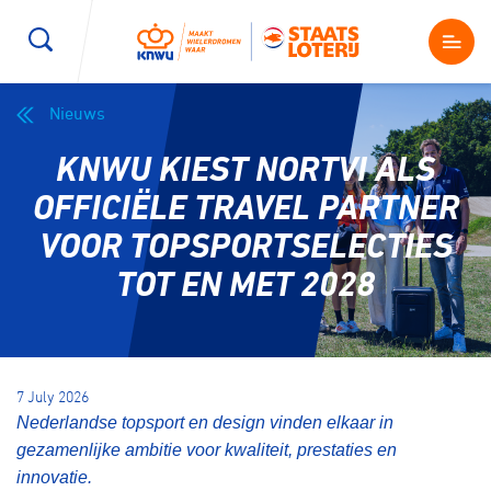
Nieuws
Wegwielrennen
Mountainbiken
Sporten
KNWU KIEST NORTVI ALS
Kenniscentrum
BMX Race
E-Racing
OFFICIËLE TRAVEL PARTNER
VOOR TOPSPORTSELECTIES
Magazine
Kunstwielrijden
ID-Cycling
TOT EN MET 2028
Nieuws
Baanwielrennen
Strandrace
Shop
7 July 2026
BMX freestyle
Gravel
Nederlandse topsport en design vinden elkaar in
Producten en diensten
gezamenlijke ambitie voor kwaliteit, prestaties en
Contact
Veldrijden
Biketrial
innovatie.