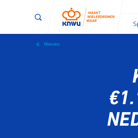
S
Nieuws
€1.
NE