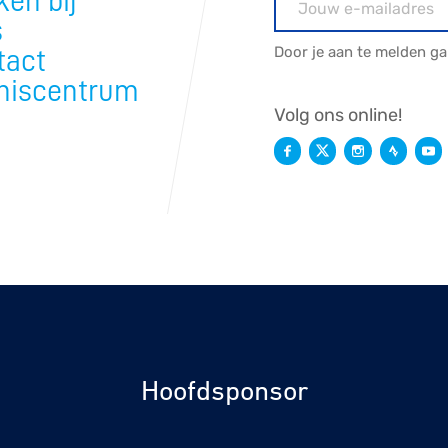
en bij
s
Door je aan te melden g
tact
niscentrum
Volg ons online!
Hoofdsponsor