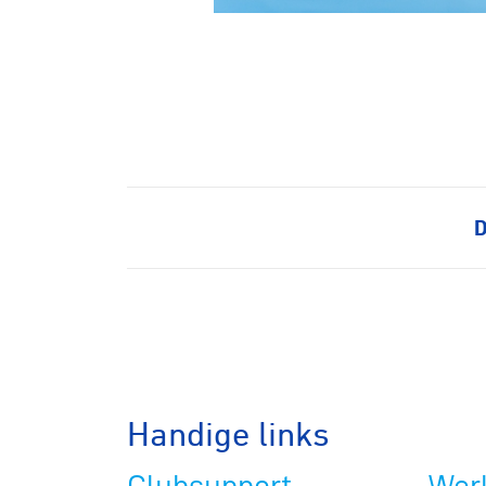
Baanwiel
BMX frees
D
Veldrijde
Pumptra
Handige links