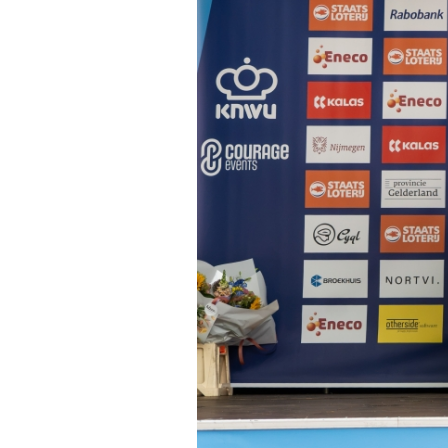
Wegwielr
BMX Rac
Kunstwiel