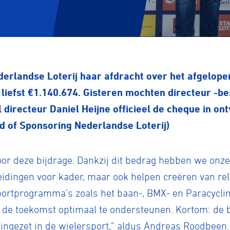
rlandse Loterij haar afdracht over het afgelopen
liefst €1.140.674. Gisteren mochten directeur -b
irecteur Daniel Heijne officieel de cheque in on
d of Sponsoring Nederlandse Loterij)
or deze bijdrage. Dankzij dit bedrag hebben we onz
idingen voor kader, maar ook helpen creëren van re
sportprogramma’s zoals het baan-, BMX- en Paracyc
n de toekomst optimaal te ondersteunen. Kortom: de b
 ingezet in de wielersport,” aldus Andreas Roodbeen.