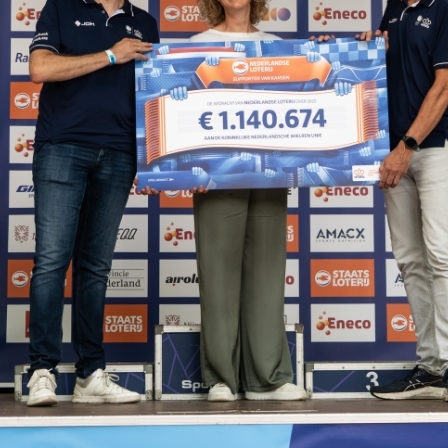
ennen
Moun
e
rijden