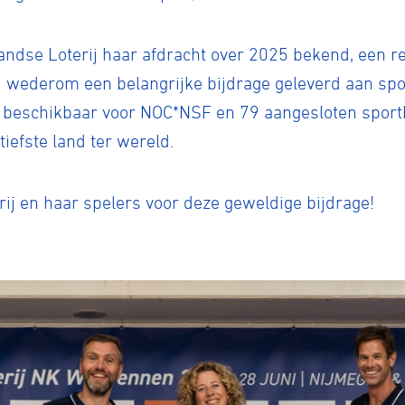
ndse Loterij haar afdracht over 2025 bekend, een 
 wederom een belangrijke bijdrage geleverd aan spo
is beschikbaar voor NOC*NSF en 79 aangesloten spor
tiefste land ter wereld.
ij en haar spelers voor deze geweldige bijdrage!