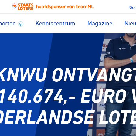
Sho
porten
Kenniscentrum
Magazine
Nie
KNWU ONTVANG
140.674,- EURO
DERLANDSE LOTE