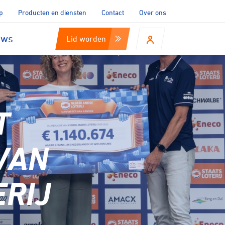
p
Producten en diensten
Contact
Over ons
uws
Lid worden
T
 VAN
RIJ