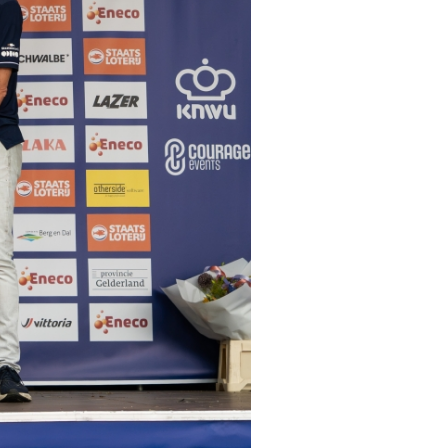
tainbiken
E-Racing
ID-Cycling