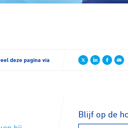
rennen
S
tyle
eel deze pagina via
n
ck
Blijf op de h
E-mailadres