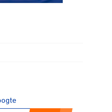
trandrace
Gravel
Biketrial
Fixed gear
oogte