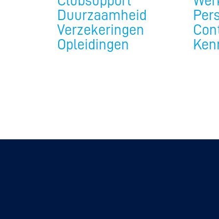
Clubsupport
Werk
Duurzaamheid
Per
Verzekeringen
Con
Opleidingen
Ken