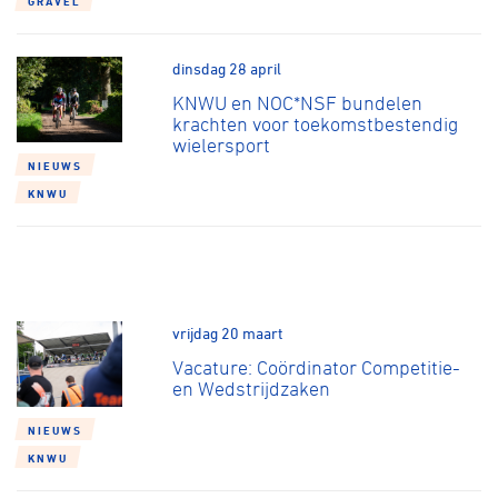
GRAVEL
Over ons
Pumptrack
Fixed gear
dinsdag 28 april
Lid worden
KNWU en NOC*NSF bundelen
krachten voor toekomstbestendig
wielersport
NIEUWS
KNWU
vrijdag 20 maart
Vacature: Coördinator Competitie-
en Wedstrijdzaken
NIEUWS
KNWU