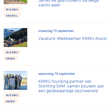
Series #6 geannuleerd vanwege
slecht weer
NIEUWS
GRAVEL
maandag 15 september
Vacature: Medewerker KNWU Assist
NIEUWS
KNWU
woensdag 10 september
KNWU founding partner van
Stichting SAM: samen bouwen aan
een gelijkwaardige sportwereld
NIEUWS
KNWU