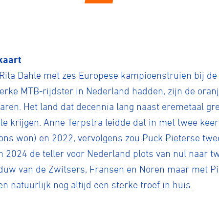
kaart
 Rita Dahle met zes Europese kampioenstruien bij de
terke MTB-rijdster in Nederland hadden, zijn de oran
ennen
Moun
ren. Het land dat decennia lang naast eremetaal gree
te krijgen. Anne Terpstra leidde dat in met twee keer
ons won) en 2022, vervolgens zou Puck Pieterse twee
e
n 2024 de teller voor Nederland plots van nul naar t
haduw van de Zwitsers, Fransen en Noren maar met Pie
rijden
natuurlijk nog altijd een sterke troef in huis.
rennen
S