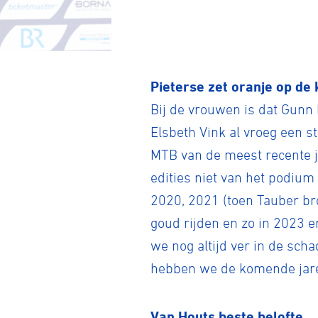
Pieterse zet oranje op de 
Bij de vrouwen is dat Gunn
Elsbeth Vink al vroeg een s
Wegwielr
MTB van de meest recente ja
edities niet van het podium 
2020, 2021 (toen Tauber br
BMX Rac
goud rijden en zo in 2023 e
we nog altijd ver in de sc
Kunstwiel
hebben we de komende jaren 
Van Houts beste belofte
Baanwiel