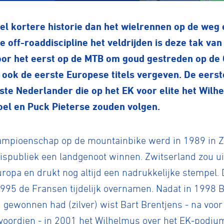
l kortere historie dan het wielrennen op de weg e
e off-roaddiscipline het veldrijden is deze tak va
voor het eerst op de MTB om goud gestreden op de
 ook de eerste Europese titels vergeven. De eer
ste Nederlander die op het EK voor elite het Wilh
oel en Puck Pieterse zouden volgen.
Kampioenschap op de mountainbike werd in 1989 in 
ispubliek een landgenoot winnen. Zwitserland zou ui
opa en drukt nog altijd een nadrukkelijke stempel.
1995 de Fransen tijdelijk overnamen. Nadat in 1998 
gewonnen had (zilver) wist Bart Brentjens - na voor e
voordien - in 2001 het Wilhelmus over het EK-podium