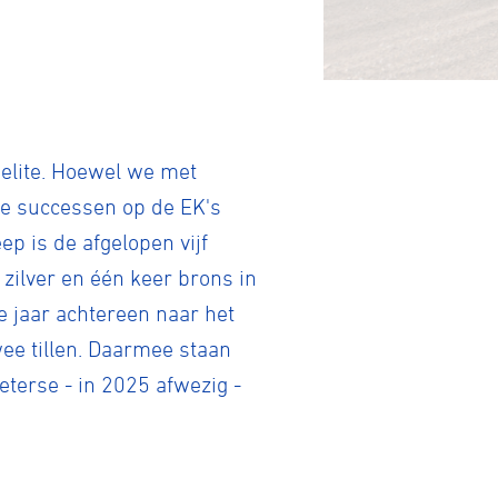
 elite. Hoewel we met
je successen op de EK's
tainbiken
p is de afgelopen vijf
 zilver en één keer brons in
 jaar achtereen naar het
E-Racing
wee tillen. Daarmee staan
terse - in 2025 afwezig -
ID-Cycling
trandrace