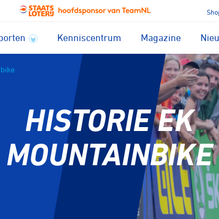
Sho
porten
Kenniscentrum
Magazine
Nie
nbike
HISTORIE EK
MOUNTAINBIKE