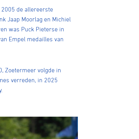
 2005 de allereerste
nk Jaap Moorlag en Michiel
Gravel
wen was Puck Pieterse in
 van Empel medailles van
Biketrial
, Zoetermeer volgde in
Fixed gear
ames verreden, in 2025
.