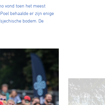
rno vond toen het meest
Poel behaalde er zijn enige
Tsjechische bodem. De