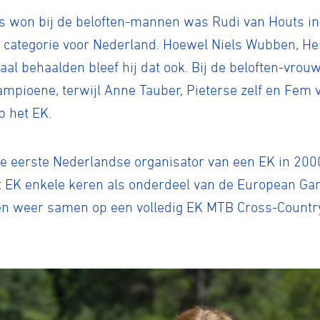
ns won bij de beloften-mannen was Rudi van Houts in
categorie voor Nederland. Hoewel Niels Wubben, He
tyle
al behaalden bleef hij dat ook. Bij de beloften-vrou
mpioene, terwijl Anne Tauber, Pieterse zelf en Fem
 het EK.
n
 eerste Nederlandse organisator van een EK in 2000
ck
het EK enkele keren als onderdeel van de European G
eren weer samen op een volledig EK MTB Cross-Country