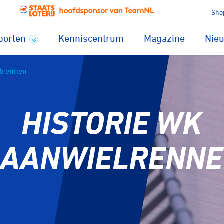
Sho
porten
Kenniscentrum
Magazine
Nie
elrennen
HISTORIE WK
AANWIELRENN