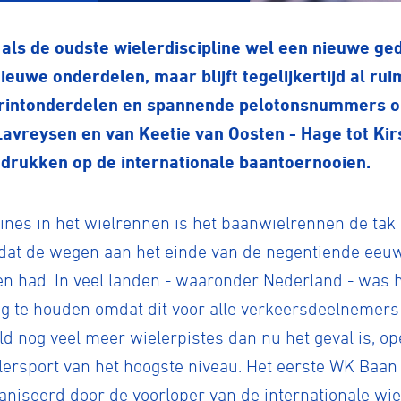
als de oudste wielerdiscipline wel een nieuwe g
ieuwe onderdelen, maar blijft tegelijkertijd al ru
printonderdelen en spannende pelotonsnummers o
Lavreysen en van Keetie van Oosten - Hage tot Kir
 drukken op de internationale baantoernooien.
lines in het wielrennen is het baanwielrennen de tak
t dat de wegen aan het einde van de negentiende ee
jden had. In veel landen - waaronder Nederland - was
g te houden omdat dit voor alle verkeersdeelnemers 
d nog veel meer wielerpistes dan nu het geval is, o
lersport van het hoogste niveau. Het eerste WK Baan
niseerd door de voorloper van de internationale wie