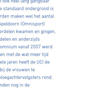
on ook heel lang gangbaar
de standaard ondergrond is
arden maken wel het aantal
 Apeldoorn (Omnisport)
erdelen kwamen en gingen,
rdelen en anderzijds
het omnium vanaf 2007 werd
en met de wat meer tijd
le jaren heeft de UCI de
bij de vrouwen te
ploegachtervolgsters rond.
anden nog in de