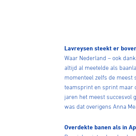
BMX frees
Lavreysen steekt er boven
Veldrijde
Waar Nederland – ook dankz
altijd al meetelde als baanl
Pumptra
momenteel zelfs de meest s
teamsprint en sprint maar o
jaren het meest succesvol 
was dat overigens Anna Mea
Overdekte banen als in A