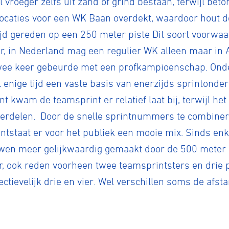
 vroeger zelfs uit zand of grind bestaan, terwijl bet
locaties voor een WK Baan overdekt, waardoor hout 
ijd gereden op een 250 meter piste Dit soort voorwa
er, in Nederland mag een regulier WK alleen maar in
wee keer gebeurde met een profkampioenschap. Ond
 enige tijd een vaste basis van enerzijds sprintonde
t kwam de teamsprint er relatief laat bij, terwijl 
erdelen. Door de snelle sprintnummers te combiner
tstaat er voor het publiek een mooie mix. Sinds enke
wen meer gelijkwaardig gemaakt door de 500 meter 
r, ook reden voorheen twee teamsprintsters en drie 
ctievelijk drie en vier. Wel verschillen soms de afst