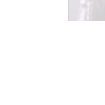
tainbiken
E-Racing
ID-Cycling
trandrace