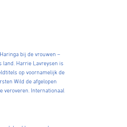
Gravel
Biketrial
Haringa bij de vrouwen –
s land. Harrie Lavreysen is
Fixed gear
dtitels op voornamelijk de
irsten Wild de afgelopen
 veroveren. Internationaal