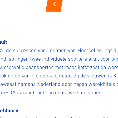
tyle
uit
n
ij de successen van Leontien van Moorsel en Ingrid 
and, springen twee individuele sporters eruit voor on
ck
uccesvolle baansporter met maar liefst zestien werel
ok op de keirin en de kilometer. Bij de vrouwen is K
geweest namens Nederland door negen wereldtitels te
res (Australië) met nog eens twee titels meer.
peldoorn