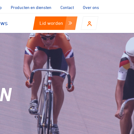
p
Producten en diensten
Contact
Over ons
uws
Lid worden
EN