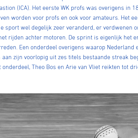
iastion (ICA). Het eerste WK profs was overigens in 1
geven worden voor profs en ook voor amateurs. Het 
e sport wel degelijk zeer veranderd, er verdwenen o
rijden achter motoren. De sprint is eigenlijk het e
erreden. Een onderdeel overigens waarop Nederland e
 aan zijn voorlopig uit zes titels bestaande streak b
onderdeel, Theo Bos en Arie van Vliet reikten tot drie