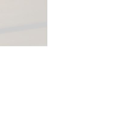
Wegwielr
BMX Rac
Kunstwiel
Baanwiel