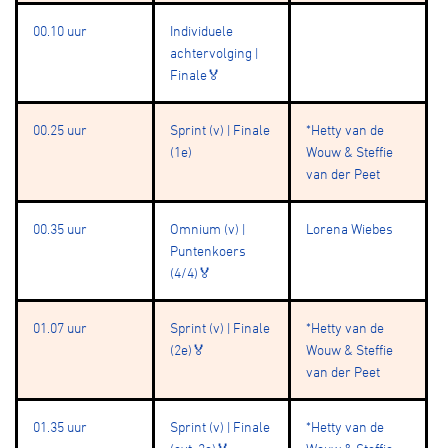
00.10 uur
Individuele
achtervolging |
Finale🏅
00.25 uur
Sprint (v) | Finale
*Hetty van de
(1e)
Wouw & Steffie
van der Peet
00.35 uur
Omnium (v) |
Lorena Wiebes
Puntenkoers
(4/4)🏅
01.07 uur
Sprint (v) | Finale
*Hetty van de
(2e)🏅
Wouw & Steffie
van der Peet
01.35 uur
Sprint (v) | Finale
*Hetty van de