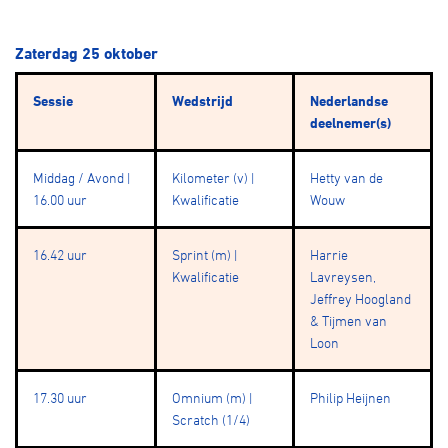
Zaterdag 25 oktober
Sessie
Wedstrijd
Nederlandse
deelnemer(s)
Middag / Avond |
Kilometer (v) |
Hetty van de
16.00 uur
Kwalificatie
Wouw
16.42 uur
Sprint (m) |
Harrie
Kwalificatie
Lavreysen,
Jeffrey Hoogland
& Tijmen van
Loon
17.30 uur
Omnium (m) |
Philip Heijnen
Scratch (1/4)