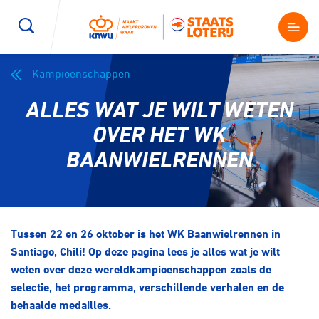
Kampioenschappen
Wegwielrennen
Mountainbiken
Sporten
ALLES WAT JE WILT WETEN
Kenniscentrum
BMX Race
E-Racing
OVER HET WK
BAANWIELRENNEN
Magazine
Kunstwielrijden
ID-Cycling
Nieuws
Baanwielrennen
Strandrace
Tussen 22 en 26 oktober is het WK Baanwielrennen in
Santiago, Chili! Op deze pagina lees je alles wat je wilt
Shop
BMX freestyle
Gravel
weten over deze wereldkampioenschappen zoals de
Producten en diensten
selectie, het programma, verschillende verhalen en de
Contact
behaalde medailles.
Veldrijden
Biketrial