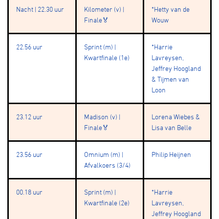
Nacht | 22.30 uur
Kilometer (v) |
*Hetty van de
Finale🏅
Wouw
22.56 uur
Sprint (m) |
*Harrie
Kwartfinale (1e)
Lavreysen,
Jeffrey Hoogland
& Tijmen van
Loon
23.12 uur
Madison (v) |
Lorena Wiebes &
Finale🏅
Lisa van Belle
23.56 uur
Omnium (m) |
Philip Heijnen
Afvalkoers (3/4)
00.18 uur
Sprint (m) |
*Harrie
Kwartfinale (2e)
Lavreysen,
Jeffrey Hoogland