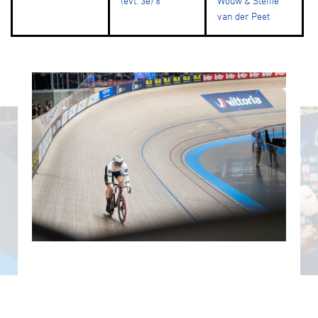
(evt. 3e)🏅
Wouw & Steffie
van der Peet