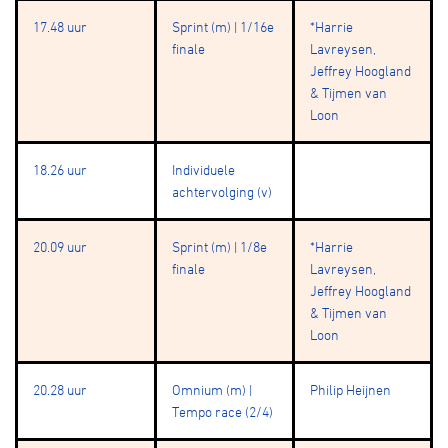
17.48 uur
Sprint (m) | 1/16e
*Harrie
finale
Lavreysen,
Jeffrey Hoogland
& Tijmen van
Loon
18.26 uur
Individuele
achtervolging (v)
20.09 uur
Sprint (m) | 1/8e
*Harrie
finale
Lavreysen,
Jeffrey Hoogland
& Tijmen van
Loon
20.28 uur
Omnium (m) |
Philip Heijnen
Tempo race (2/4)