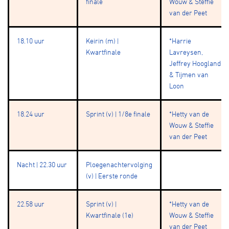
finale
Wouw & Steffie
van der Peet
18.10 uur
Keirin (m) |
*Harrie
Kwartfinale
Lavreysen,
Jeffrey Hoogland
& Tijmen van
Loon
18.24 uur
Sprint (v) | 1/8e finale
*Hetty van de
Wouw & Steffie
van der Peet
Nacht | 22.30 uur
Ploegenachtervolging
(v) | Eerste ronde
22.58 uur
Sprint (v) |
*Hetty van de
Kwartfinale (1e)
Wouw & Steffie
van der Peet