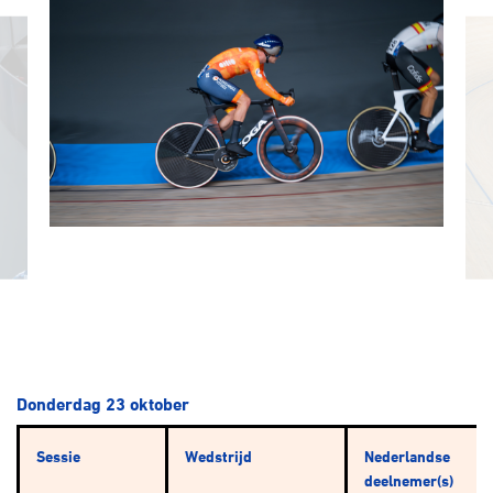
Donderdag 23 oktober
Sessie
Wedstrijd
Nederlandse
deelnemer(s)