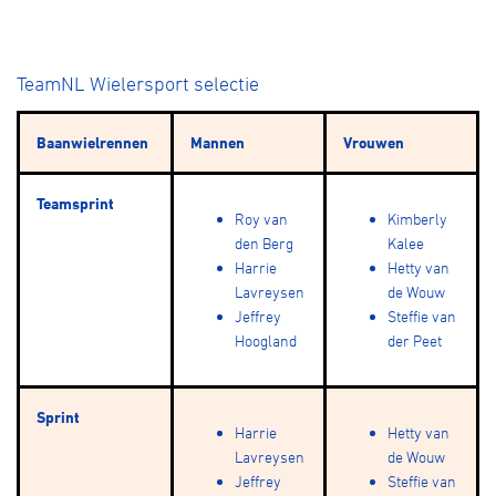
TeamNL Wielersport selectie
Baanwielrennen
Mannen
Vrouwen
Teamsprint
Roy van
Kimberly
den Berg
Kalee
Harrie
Hetty van
Lavreysen
de Wouw
Jeffrey
Steffie van
Hoogland
der Peet
Sprint
Harrie
Hetty van
Lavreysen
de Wouw
Jeffrey
Steffie van