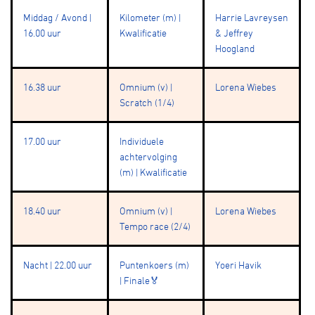
Middag / Avond |
Kilometer (m) |
Harrie Lavreysen
16.00 uur
Kwalificatie
& Jeffrey
Hoogland
16.38 uur
Omnium (v) |
Lorena Wiebes
Scratch (1/4)
17.00 uur
Individuele
achtervolging
(m) | Kwalificatie
18.40 uur
Omnium (v) |
Lorena Wiebes
Tempo race (2/4)
Nacht | 22.00 uur
Puntenkoers (m)
Yoeri Havik
| Finale🏅