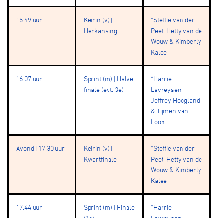
15.49 uur
Keirin (v) |
*Steffie van der
Herkansing
Peet, Hetty van de
Wouw & Kimberly
Kalee
16.07 uur
Sprint (m) | Halve
*Harrie
finale (evt. 3e)
Lavreysen,
Jeffrey Hoogland
& Tijmen van
Loon
Avond | 17.30 uur
Keirin (v) |
*Steffie van der
Kwartfinale
Peet, Hetty van de
Wouw & Kimberly
Kalee
17.44 uur
Sprint (m) | Finale
*Harrie
(1e)
Lavreysen,