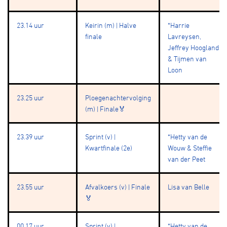
23.14 uur
Keirin (m) | Halve
*Harrie
finale
Lavreysen,
Jeffrey Hoogland
& Tijmen van
Loon
23.25 uur
Ploegenachtervolging
(m) | Finale🏅
23.39 uur
Sprint (v) |
*Hetty van de
Kwartfinale (2e)
Wouw & Steffie
van der Peet
23.55 uur
Afvalkoers (v) | Finale
Lisa van Belle
🏅
00.17 uur
Sprint (v) |
*Hetty van de