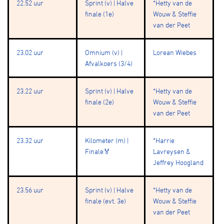
22.52 uur
Sprint (v) | Halve
*Hetty van de
finale (1e)
Wouw & Steffie
van der Peet
23.02 uur
Omnium (v) |
Lorean Wiebes
Afvalkoers (3/4)
23.22 uur
Sprint (v) | Halve
*Hetty van de
finale (2e)
Wouw & Steffie
van der Peet
23.32 uur
Kilometer (m) |
*Harrie
Finale🏅
Lavreysen &
Jeffrey Hoogland
23.56 uur
Sprint (v) | Halve
*Hetty van de
finale (evt. 3e)
Wouw & Steffie
van der Peet