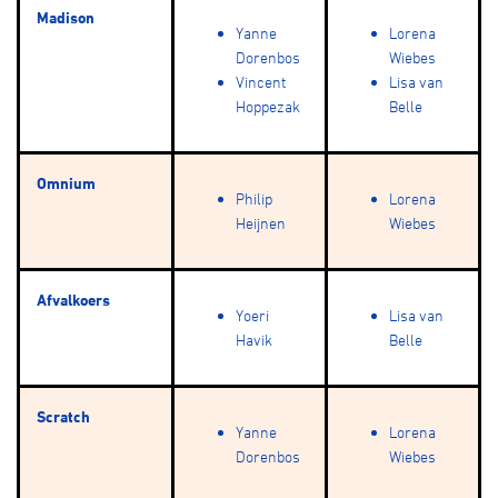
Madison
Yanne
Lorena
Dorenbos
Wiebes
Vincent
Lisa van
Hoppezak
Belle
Omnium
Philip
Lorena
Heijnen
Wiebes
Afvalkoers
Yoeri
Lisa van
Havik
Belle
Scratch
Yanne
Lorena
Dorenbos
Wiebes