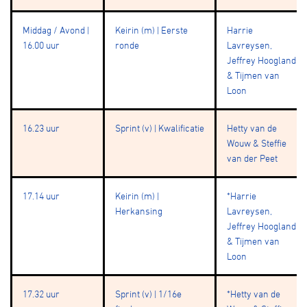
Middag / Avond |
Keirin (m) | Eerste
Harrie
16.00 uur
ronde
Lavreysen,
Jeffrey Hoogland
& Tijmen van
Loon
16.23 uur
Sprint (v) | Kwalificatie
Hetty van de
Wouw & Steffie
van der Peet
17.14 uur
Keirin (m) |
*Harrie
Herkansing
Lavreysen,
Jeffrey Hoogland
& Tijmen van
Loon
17.32 uur
Sprint (v) | 1/16e
*Hetty van de