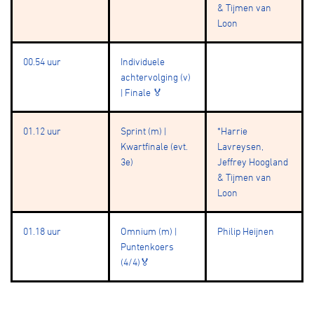
& Tijmen van
Loon
00.54 uur
Individuele
achtervolging (v)
| Finale 🏅
01.12 uur
Sprint (m) |
*Harrie
Kwartfinale (evt.
Lavreysen,
3e)
Jeffrey Hoogland
& Tijmen van
Loon
01.18 uur
Omnium (m) |
Philip Heijnen
Puntenkoers
(4/4)🏅