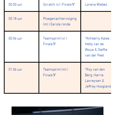
00.00 uur
Scratch (v) | Finale🏅
Lorena Wiebes
00.18 uur
Ploegenachtervolging
(m) | Eerste ronde
00.56 uur
Teamsprint (v) |
*Kimberly Kalee,
Finale🏅
Hetty van de
Wouw & Steffie
van der Peet
01.06 uur
Teamsprint (m) |
*Roy van den
Finale🏅
Berg, Harrie
Lavreysen &
Jeffrey Hoogland