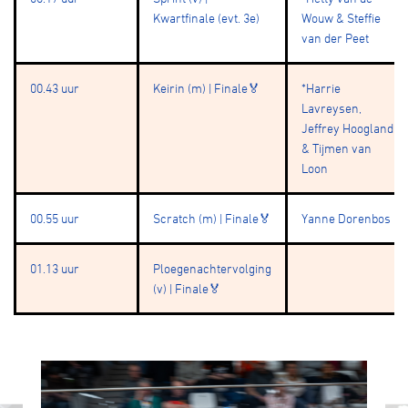
Kwartfinale (evt. 3e)
Wouw & Steffie
van der Peet
00.43 uur
Keirin (m) | Finale🏅
*Harrie
Lavreysen,
Jeffrey Hoogland
& Tijmen van
Loon
00.55 uur
Scratch (m) | Finale🏅
Yanne Dorenbos
01.13 uur
Ploegenachtervolging
(v) | Finale🏅