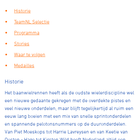
Over ons
Historie
Pumptrack
Fixed gear
TeamNL Selectie
Lid worden
Programma
Stories
Waar te volgen
Medailles
Historie
Het baanwielrennen heeft als de oudste wielerdiscipline wel
een nieuwe gedaante gekregen met de overdekte pistes en
veel nieuwe onderdelen, maar blijft tegelijkertijd al ruim een
eeuw lang boeien met een mix van snelle sprintonderdelen
en spannende pelotonsnummers op de duuronderdelen.
Van Piet Moeskops tot Harrie Lavreysen en van Keetie van
Oosten - Hage tot Kirsten Wild heeft Nederland altijd een