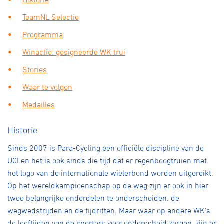
Over ons
TeamNL Selectie
Pumptrack
Fixed gear
Programma
Lid worden
Winactie: gesigneerde WK trui
Stories
Waar te volgen
Medailles
Historie
Sinds 2007 is Para-Cycling een officiële discipline van de
UCI en het is ook sinds die tijd dat er regenboogtruien met
het logo van de internationale wielerbond worden uitgereikt.
Op het wereldkampioenschap op de weg zijn er ook in hier
twee belangrijke onderdelen te onderscheiden: de
wegwedstrijden en de tijdritten. Maar waar op andere WK's
de leeftijden van de sporters voor onderscheid zorgen, zijn er