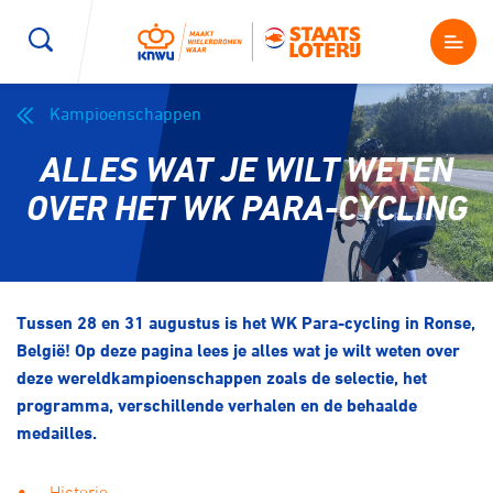
Kampioenschappen
Wegwielrennen
Mountainbiken
Sporten
ALLES WAT JE WILT WETEN
Kenniscentrum
BMX Race
E-Racing
OVER HET WK PARA-CYCLING
Magazine
Kunstwielrijden
ID-Cycling
Nieuws
Tussen 28 en 31 augustus is het WK Para-cycling in Ronse,
Baanwielrennen
Strandrace
België! Op deze pagina lees je alles wat je wilt weten over
deze wereldkampioenschappen zoals de selectie, het
Shop
BMX freestyle
Gravel
programma, verschillende verhalen en de behaalde
Producten en diensten
medailles.
Contact
Veldrijden
Biketrial
Historie