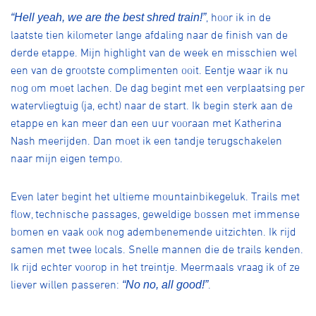
, hoor ik in de
“Hell yeah, we are the best shred train!”
laatste tien kilometer lange afdaling naar de finish van de
derde etappe. Mijn highlight van de week en misschien wel
een van de grootste complimenten ooit. Eentje waar ik nu
nog om moet lachen. De dag begint met een verplaatsing per
watervliegtuig (ja, echt) naar de start. Ik begin sterk aan de
etappe en kan meer dan een uur vooraan met Katherina
Nash meerijden. Dan moet ik een tandje terugschakelen
naar mijn eigen tempo.
Even later begint het ultieme mountainbikegeluk. Trails met
flow, technische passages, geweldige bossen met immense
bomen en vaak ook nog adembenemende uitzichten. Ik rijd
samen met twee locals. Snelle mannen die de trails kenden.
Ik rijd echter voorop in het treintje. Meermaals vraag ik of ze
liever willen passeren:
.
“No no, all good!”