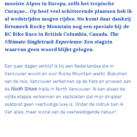
Over ons
mooiste Alpen in Europa, zelfs het tropische
Curaçao… Op heel veel schitterende plaatsen heb ik
Pumptrack
Fixed gear
al wedstrijden mogen rijden. Nu komt daar dankzij
Lid worden
fietsmerk Rocky Mountain nog een speciale bij: de
BC Bike Race in British Columbia, Canada.
The
Ultimate Singletrack Experience
. Een slagzin
waarvan geen woord blijkt gelogen.
Een paar dagen verblijf ik bij een Nederlandse die in
Vancouver woont en voor Rocky Mountain werkt. Bijkomen
van de reis, Vancouver verkennen op de fiets en proeven aan
de
trails in North Vancouver. Ik kan alvast de
North Shore
vijfde etappe verkennen en vaststellen dat mijn dropper
seatpost geen overbodige luxe is. Onder de indruk ben ik.
Van alles, maar vooral van de overweldigende natuur!