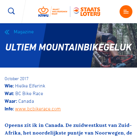
Magazine
Wegwielrennen
Mountainbiken
Sporten
ULTIEM MOUNTAINBIKEGELUK
Kenniscentrum
BMX Race
E-Racing
Magazine
Kunstwielrijden
ID-Cycling
October 2017
Nieuws
Wie:
Hielke Elferink
Baanwielrennen
Strandrace
Wat:
BC Bike Race
Waar:
Canada
Info:
www.bcbikerace.com
Shop
BMX freestyle
Gravel
Producten en diensten
Opeens zit ik in Canada. De zuidwestkust van Zuid-
Contact
Veldrijden
Biketrial
Afrika, het noordelijkste puntje van Noorwegen, de