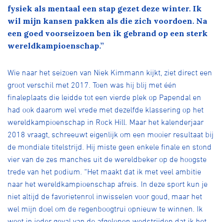
Over ons
fysiek als mentaal een stap gezet deze winter. Ik
wil mijn kansen pakken als die zich voordoen. Na
Pumptrack
Fixed gear
een goed voorseizoen ben ik gebrand op een sterk
Lid worden
wereldkampioenschap.”
Wie naar het seizoen van Niek Kimmann kijkt, ziet direct een
groot verschil met 2017. Toen was hij blij met één
finaleplaats die leidde tot een vierde plek op Papendal en
had ook daarom wel vrede met dezelfde klassering op het
wereldkampioenschap in Rock Hill. Maar het kalenderjaar
2018 vraagt, schreeuwt eigenlijk om een mooier resultaat bij
de mondiale titelstrijd. Hij miste geen enkele finale en stond
vier van de zes manches uit de wereldbeker op de hoogste
trede van het podium. “Het maakt dat ik met veel ambitie
naar het wereldkampioenschap afreis. In deze sport kun je
niet altijd de favorietenrol inwisselen voor goud, maar het
wel mijn doel om de regenboogtrui opnieuw te winnen. Ik
weet in ieder geval van de afgelopen wedstrijden dat ik het