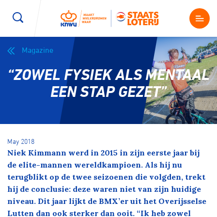
Magazine
Wegwielrennen
Mountainbiken
Sporten
“ZOWEL FYSIEK ALS MENTAAL
Kenniscentrum
BMX Race
E-Racing
EEN STAP GEZET”
Magazine
Kunstwielrijden
ID-Cycling
Nieuws
May 2018
Baanwielrennen
Strandrace
Niek Kimmann werd in 2015 in zijn eerste jaar bij
de elite-mannen wereldkampioen. Als hij nu
Shop
terugblikt op de twee seizoenen die volgden, trekt
BMX freestyle
Gravel
hij de conclusie: deze waren niet van zijn huidige
Producten en diensten
niveau. Dit jaar lijkt de BMX’er uit het Overijsselse
Contact
Veldrijden
Biketrial
Lutten dan ook sterker dan ooit. “Ik heb zowel