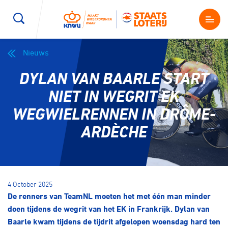
Nieuws
Wegwielrennen
Mountainbiken
Sporten
DYLAN VAN BAARLE START
Kenniscentrum
BMX Race
E-Racing
NIET IN WEGRIT EK
WEGWIELRENNEN IN DRÔME-
Magazine
Kunstwielrijden
ID-Cycling
ARDÈCHE
Nieuws
Baanwielrennen
Strandrace
Shop
4 October 2025
BMX freestyle
Gravel
De renners van TeamNL moeten het met één man minder
Producten en diensten
doen tijdens de wegrit van het EK in Frankrijk. Dylan van
Contact
Veldrijden
Biketrial
Baarle kwam tijdens de tijdrit afgelopen woensdag hard ten