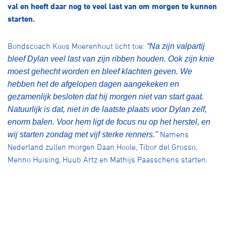
Over ons
val en heeft daar nog te veel last van om morgen te kunnen
starten.
Pumptrack
Fixed gear
Lid worden
Bondscoach Koos Moerenhout licht toe:
“Na zijn valpartij
bleef Dylan veel last van zijn ribben houden. Ook zijn knie
moest gehecht worden en bleef klachten geven. We
hebben het de afgelopen dagen aangekeken en
gezamenlijk besloten dat hij morgen niet van start gaat.
Natuurlijk is dat, niet in de laatste plaats voor Dylan zelf,
enorm balen. Voor hem ligt de focus nu op het herstel, en
Namens
wij starten zondag met vijf sterke renners."
Nederland zullen morgen Daan Hoole, Tibor del Grosso,
Menno Huising, Huub Artz en Mathijs Paasschens starten.