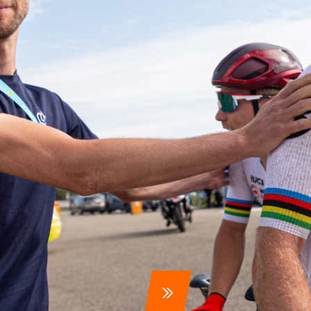
ennen
Moun
e
rijden
rennen
S
tyle