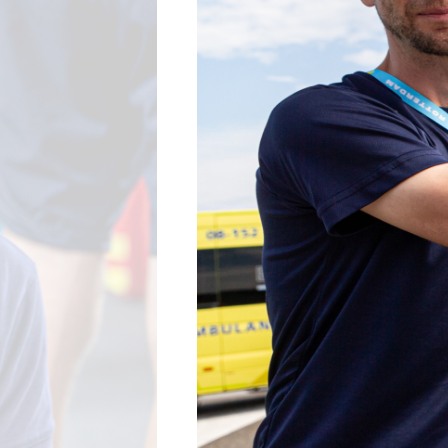
Wegwielr
BMX Rac
Kunstwiel
Baanwiel
BMX frees