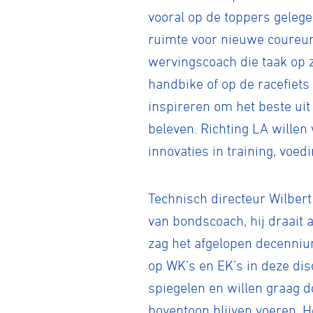
vooral op de toppers geleg
ruimte voor nieuwe coureur
wervingscoach die taak op z
handbike of op de racefiets
inspireren om het beste uit
beleven. Richting LA willen
innovaties in training, voed
Technisch directeur Wilber
van bondscoach, hij draait 
zag het afgelopen decenniu
op WK’s en EK’s in deze di
spiegelen en willen graag d
boventoon blijven voeren. H