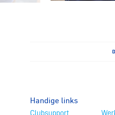
Veldrijde
Pumptra
D
Handige links
Clubsupport
Werk