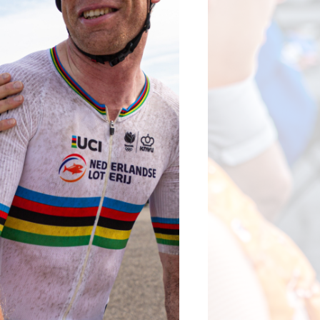
tainbiken
E-Racing
ID-Cycling
trandrace
Gravel