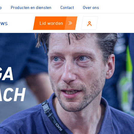
p
Producten en diensten
Contact
Over ons
uws
Lid worden
GA
ACH