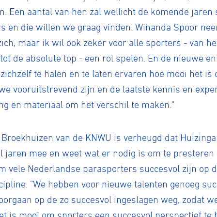
en. Een aantal van hen zal wellicht de komende jare
s en die willen we graag vinden. Winanda Spoor neem
ich, maar ik wil ook zeker voor alle sporters - van 
 tot de absolute top - een rol spelen. En de nieuwe e
 zichzelf te halen en te laten ervaren hoe mooi het i
 we vooruitstrevend zijn en de laatste kennis en expe
ing en materiaal om het verschil te maken."
t Broekhuizen van de KNWU is verheugd dat Huizinga 
al jaren mee en weet wat er nodig is om te presteren 
m vele Nederlandse parasporters succesvol zijn op 
scipline. "We hebben voor nieuwe talenten genoeg su
oorgaan op de zo succesvol ingeslagen weg, zodat we
et is mooi om sporters een succesvol perspectief te 