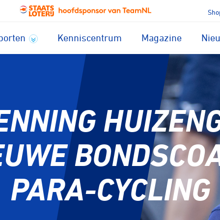
Sho
porten
Kenniscentrum
Magazine
Nie
ENNING HUIZEN
EUWE BONDSCO
PARA-CYCLING