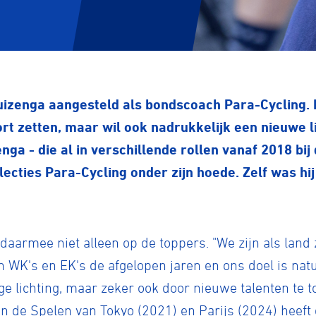
izenga aangesteld als bondscoach Para-Cycling. D
ort zetten, maar wil ook nadrukkelijk een nieuwe 
enga - die al in verschillende rollen vanaf 2018 bi
lecties Para-Cycling onder zijn hoede. Zelf was hij
 daarmee niet alleen op de toppers. "We zijn als lan
WK's en EK's de afgelopen jaren en ons doel is natuu
e lichting, maar zeker ook door nieuwe talenten te to
n de Spelen van Tokyo (2021) en Parijs (2024) heeft 