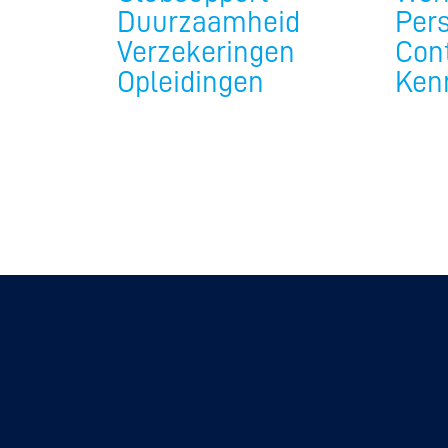
Duurzaamheid
Per
Verzekeringen
Con
Opleidingen
Ken