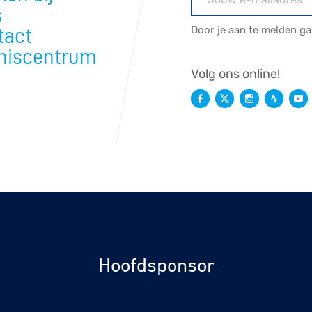
s
Door je aan te melden g
tact
niscentrum
Volg ons online!
Hoofdsponsor