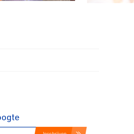
Biketrial
Fixed gear
oogte
Inschrijven