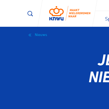
S
Nieuws
J
NI