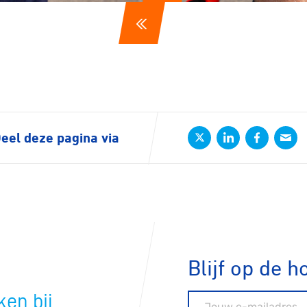
n
ck
eel deze pagina via
Blijf op de h
en bij
E-mailadres