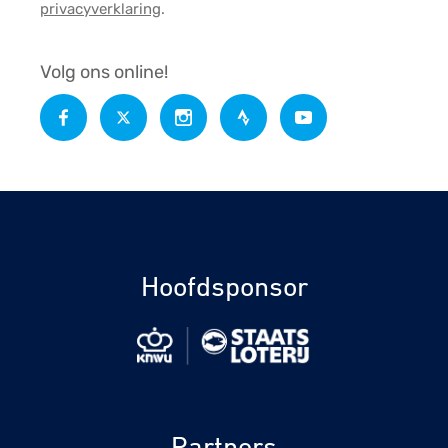
privacyverklaring
.
Volg ons online!
Hoofdsponsor
Partners