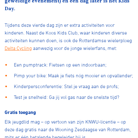
geweldige evenement) en een dag later is het Kids
Over ons
Day.
Pumptrack
Fixed gear
Lid worden
Tijdens deze vierde dag zijn er extra activiteiten voor
kinderen. Naast de Koos Kids Club, waar kinderen diverse
activiteiten kunnen doen, is ook de Rotterdamse wielerploeg
Delta Cycling
aanwezig voor de jonge wielerfans, met:
Een pumptrack: Fietsen op een indoorbaan;
Pimp your bike: Maak je fiets nóg mooier en opvallender;
Kinderpersconferentie: Stel je vraag aan de profs;
Test je snelheid: Ga jij vol gas naar de snelste tijd?
Gratis toegang
Elk jeugdlid mag – op vertoon van zijn KNWU-licentie – op
deze dag gratis naar de Wooning Zesdaagse van Rotterdam,
mits er één betalende begeleider bij is.