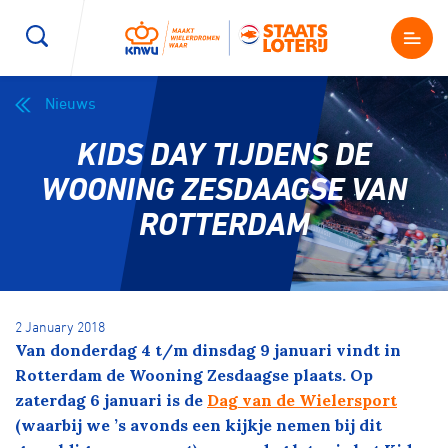
Nieuws
Wegwielrennen
Mountainbiken
Sporten
KIDS DAY TIJDENS DE
Kenniscentrum
BMX Race
E-Racing
WOONING ZESDAAGSE VAN
ROTTERDAM
Magazine
Kunstwielrijden
ID-Cycling
Nieuws
Baanwielrennen
Strandrace
2 January 2018
Van donderdag 4 t/m dinsdag 9 januari vindt in
Shop
BMX freestyle
Gravel
Rotterdam de Wooning Zesdaagse plaats. Op
Producten en diensten
zaterdag 6 januari is de
Dag van de Wielersport
Contact
(waarbij we ’s avonds een kijkje nemen bij dit
Veldrijden
Biketrial