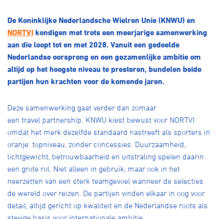
Over ons
De Koninklijke Nederlandsche
Wielren
Unie (KNWU) en
Pumptrack
Fixed gear
NORTVI
kondigen met trots een meerjarige samenwerking
Lid worden
aan die loopt tot en met 2028. Vanuit een gedeelde
Nederlandse oorsprong en een gezamenlijke ambitie om
altijd
op
het hoogste niveau
te presteren
, bundelen beide
partijen hun krachten voor de komende jaren.
Deze samenwerking gaat verder dan zomaar
een
travel
partnership. KNWU kiest bewust voor NORTVI
omdat het merk dezelfde standaard nastreeft als sporters
in
oranje
: topniveau, zonder concessies. Duurzaamheid,
lichtgewicht, betrouwbaarheid en uitstraling spelen daarin
een grote rol
. N
iet alleen in gebruik, maar ook in het
neerzetten van een sterk teamgevoel wanneer de selecties
de wereld over reizen.
De partijen vinden elkaar in
oog voor
detail, altijd gericht op kwaliteit
en de
Nederlandse
roots
als
stevige basis voor internationale ambitie.