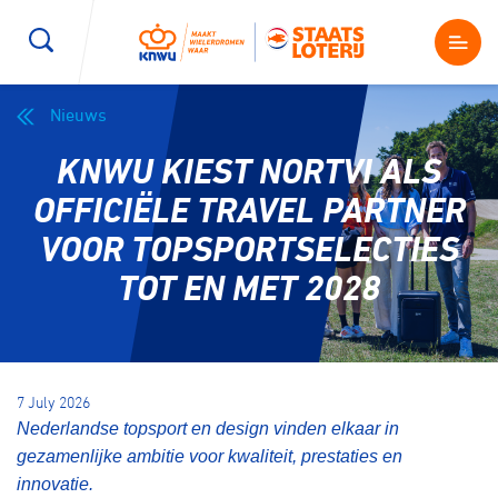
Nieuws
Wegwielrennen
Mountainbiken
Sporten
KNWU KIEST NORTVI ALS
Kenniscentrum
BMX Race
E-Racing
OFFICIËLE TRAVEL PARTNER
VOOR TOPSPORTSELECTIES
Magazine
Kunstwielrijden
ID-Cycling
TOT EN MET 2028
Nieuws
Baanwielrennen
Strandrace
Shop
7 July 2026
BMX freestyle
Gravel
Nederlandse topsport en design vinden elkaar in
Producten en diensten
gezamenlijke ambitie voor kwaliteit, prestaties en
Contact
Veldrijden
Biketrial
innovatie.