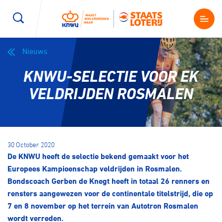
Nieuws
Wegwielrennen
Mountainbiken
Sporten
KNWU-SELECTIE VOOR EK
Kenniscentrum
BMX Race
E-Racing
VELDRIJDEN ROSMALEN
Magazine
Kunstwielrijden
ID-Cycling
Nieuws
30 October 2020
Baanwielrennen
Strandrace
De KNWU heeft de selectie bekend gemaakt voor het
Europees Kampioenschap veldrijden in Rosmalen.
Shop
Bondscoach Gerben de Knegt heeft in totaal 26 renners en
BMX freestyle
Gravel
rensters aangewezen voor de continentale titelstrijd, die op
Producten en diensten
7 en 8 november op het terrein van Autotron Rosmalen
Contact
Veldrijden
Biketrial
wordt verreden.