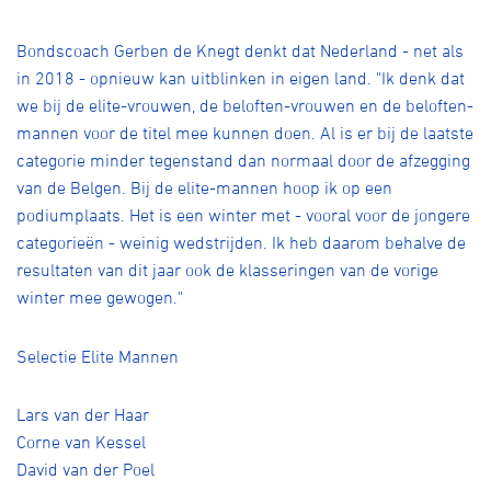
Over ons
Bondscoach Gerben de Knegt denkt dat Nederland - net als
Pumptrack
Fixed gear
Lid worden
in 2018 - opnieuw kan uitblinken in eigen land. "Ik denk dat
we bij de elite-vrouwen, de beloften-vrouwen en de beloften-
mannen voor de titel mee kunnen doen. Al is er bij de laatste
categorie minder tegenstand dan normaal door de afzegging
van de Belgen. Bij de elite-mannen hoop ik op een
podiumplaats. Het is een winter met - vooral voor de jongere
categorieën - weinig wedstrijden. Ik heb daarom behalve de
resultaten van dit jaar ook de klasseringen van de vorige
winter mee gewogen."
Selectie Elite Mannen
Lars van der Haar
Corne van Kessel
David van der Poel