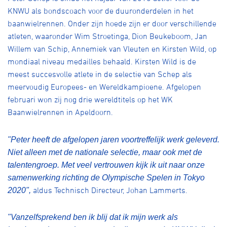
Over ons
KNWU als bondscoach voor de duuronderdelen in het
baanwielrennen. Onder zijn hoede zijn er door verschillende
Pumptrack
Fixed gear
Lid worden
atleten, waaronder Wim Stroetinga, Dion Beukeboom, Jan
Willem van Schip, Annemiek van Vleuten en Kirsten Wild, op
mondiaal niveau medailles behaald. Kirsten Wild is de
meest succesvolle atlete in de selectie van Schep als
meervoudig Europees- en Wereldkampioene. Afgelopen
februari won zij nog drie wereldtitels op het WK
Baanwielrennen in Apeldoorn.
"Peter heeft de afgelopen jaren voortreffelijk werk geleverd.
Niet alleen met de nationale selectie, maar ook met de
talentengroep. Met veel vertrouwen kijk ik uit naar onze
samenwerking richting de Olympische Spelen in Tokyo
aldus Technisch Directeur, Johan Lammerts.
2020",
"Vanzelfsprekend ben ik blij dat ik mijn werk als