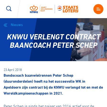
Nieuws
Wegwielrennen
Mountainbiken
Sporten
KNWU VERLENGT CONTRACT
Kenniscentrum
BMX Race
E-Racing
BAANCOACH PETER SCHEP
Magazine
Kunstwielrijden
ID-Cycling
Nieuws
23 April 2018
Baanwielrennen
Strandrace
Bondscoach baanwielrennen Peter Schep
(duuronderdelen) heeft na het succesvolle WK in
Shop
Apeldoorn zijn contract bij de KNWU verlengd tot en met de
BMX freestyle
Gravel
Wereldkampioenschappen in 2021.
Producten en diensten
Contact
Veldrijden
Biketrial
Peter Schep is sinds het najaar van 2016 actief voor de