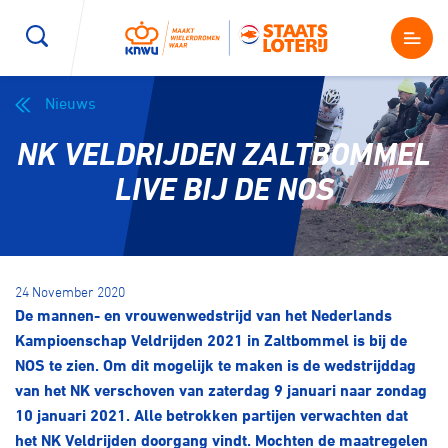
Nieuws
Wegwielrennen
Mountainbiken
Sporten
NK VELDRIJDEN ZALTBOMMEL
Kenniscentrum
BMX Race
E-Racing
LIVE BIJ DE NOS
Magazine
Kunstwielrijden
ID-Cycling
Nieuws
24 November 2020
Baanwielrennen
Strandrace
De mannen- en vrouwenwedstrijd van het Nederlands
Kampioenschap Veldrijden 2021 in Zaltbommel is bij de
Shop
NOS te zien. Om dit mogelijk te maken is de wedstrijddag
BMX freestyle
Gravel
van het NK verschoven van zaterdag 9 januari naar zondag
Producten en diensten
10 januari
2021
. Alle betrokken partijen verwachten dat
Contact
Veldrijden
Biketrial
het NK Veldrijden doorgang vindt. Mochten de maatregelen