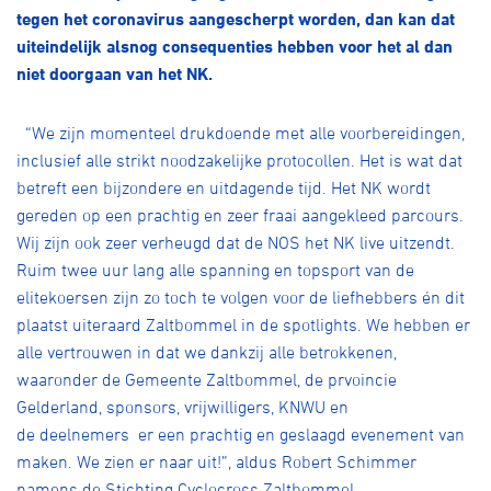
Over ons
tegen het coronavirus aangescherpt worden, dan kan dat
uiteindelijk alsnog consequenties hebben voor het al dan
Pumptrack
Fixed gear
niet doorgaan van het NK.
Lid worden
“We zijn momenteel drukdoende met alle voorbereidingen,
inclusief alle strikt noodzakelijke protocollen. Het is wat dat
betreft een bijzondere
en uitdagende
tijd. Het NK wordt
gereden op een prachtig en zeer fraai aangekleed parcours.
Wij zijn ook zeer verheugd dat de NOS het NK live uitzendt.
Ruim twee uur lang alle spanning en topsport van de
elitekoersen zijn zo toch te volgen voor de liefhebbers én dit
plaatst uiteraard Zaltbommel in de spotlights. We hebben er
alle vertrouwen
in dat we
da
nkzij alle
betrokken
en
,
waaronder
de Gemeente Zaltbommel, de prvoincie
Gelderland,
sponsors, vrijwilligers, KNWU
en
de
deelnemers er een prachtig en geslaagd evenement van
maken. We zien er naar uit!”, aldus Robert Schimmer
namens de Stichting Cyclocross Zaltbommel.