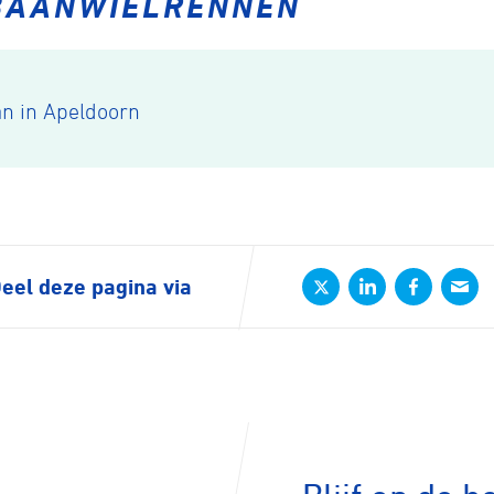
 BAANWIELRENNEN
n
n in Apeldoorn
ck
eel deze pagina via