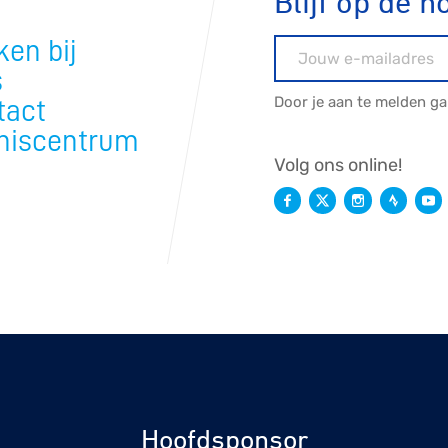
Blijf op de h
en bij
E-mailadres
s
Door je aan te melden g
tact
niscentrum
Volg ons online!
Hoofdsponsor