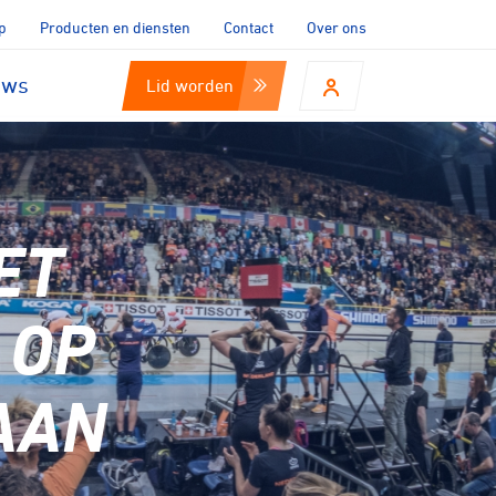
p
Producten en diensten
Contact
Over ons
uws
Lid worden
ET
 OP
AAN