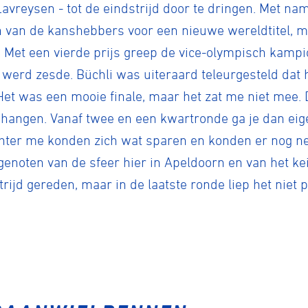
 Lavreysen - tot de eindstrijd door te dringen. Met n
één van de kanshebbers voor een nieuwe wereldtitel, m
 Met een vierde prijs greep de vice-olympisch kampi
ennen
Moun
 werd zesde. Büchli was uiteraard teleurgesteld dat 
"Het was een mooie finale, maar het zat me niet mee
e
hangen. Vanaf twee en een kwartronde ga je dan eigen
hter me konden zich wat sparen en konden er nog ne
genoten van de sfeer hier in Apeldoorn en van het kei
rijden
ijd gereden, maar in de laatste ronde liep het niet pe
rennen
S
tyle