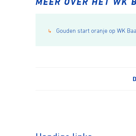
MEER OVER HET WK
Veldrijde
Gouden start oranje op WK Baa
↳
Pumptra
D