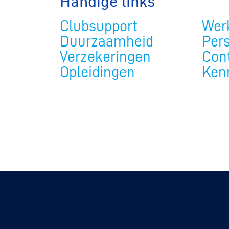
Handige links
Clubsupport
Werk
Duurzaamheid
Per
Verzekeringen
Con
Opleidingen
Ken