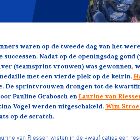
nners waren op de tweede dag van het wer
we successen. Nadat op de openingsdag goud
ilver (teamsprint vrouwen) was gewonnen, 
medaille met een vierde plek op de keirin.
H
sde. De sprintvrouwen drongen tot de kwartfi
oor Pauline Grabosch en
Laurine van Riesse
ina Vogel werden uitgeschakeld.
Wim Stroe
ats op de scratch.
rine van Riessen wisten in de kwalificaties een res