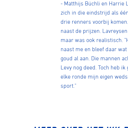
- Matthijs Büchli en Harrie
zich in die eindstrijd als 
drie renners voorbij komen.
Wegwielr
naast de prijzen. Lavreysen
maar was ook realistisch. 
BMX Rac
naast me en bleef daar wat 
goud al aan. Die mannen ac
Levy nog deed. Toch heb ik 
Kunstwiel
elke ronde mijn eigen wedstr
sport."
Baanwiel
BMX frees