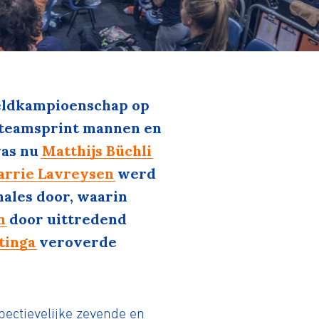
eldkampioenschap op
 (teamsprint mannen en
was nu
Matthijs Büchli
arrie Lavreysen
werd
nales door, waarin
n
door uittredend
tinga
veroverde
pectievelijke zevende en