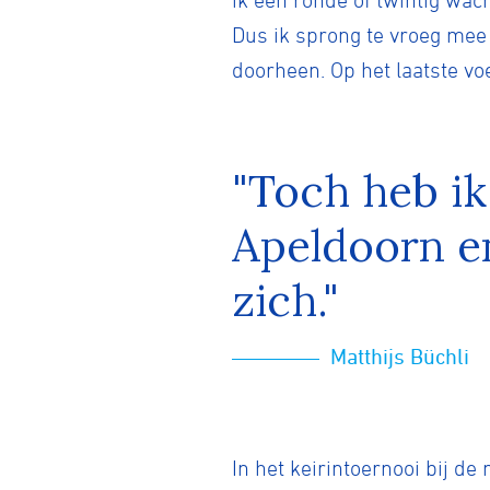
ik een ronde of twintig wac
Dus ik sprong te vroeg mee
doorheen. Op het laatste vo
"Toch heb ik
Apeldoorn en
zich."
Matthijs Büchli
In het keirintoernooi bij 