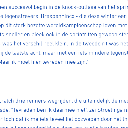
een succesvol begin in de knock-outfase van het sprint
tse tegenstrevers. Braspennincx - die deze winter ee
op dit sterk bezette wereldkampioenschap leven met 
ets sneller en bleek ook in de sprintritten gewoon ster
was het verschil heel klein. In de tweede rit was het 
bij de laatste acht, maar met een iets mindere tegens
Maar ik moet hier tevreden mee zijn."
ratch drie renners wegrijden, die uiteindelijk de me
sde. "Tevreden ben ik daarmee niet", zei Stroetinga na
r toch dat ik me iets teveel liet opzwepen door het 