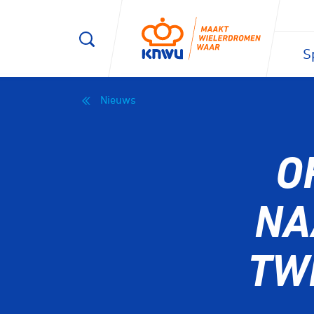
S
Nieuws
O
NA
TW