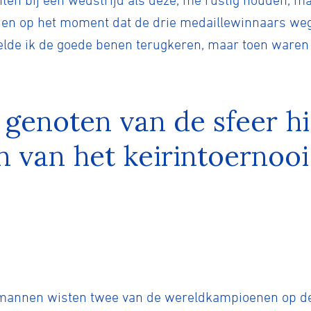
hten bij een wedstrijd als deze, me rustig houden, ma
 en op het moment dat de drie medaillewinnaars wegr
elde ik de goede benen terugkeren, maar toen waren d
 genoten van de sfeer hi
 van het keirintoernooi
de mannen wisten twee van de wereldkampioenen op 