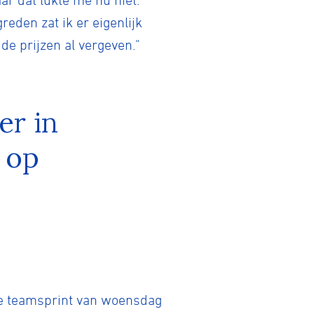
ar dat lukte me nu niet.
eden zat ik er eigenlijk
e prijzen al vergeven."
er in
 op
de teamsprint van woensdag