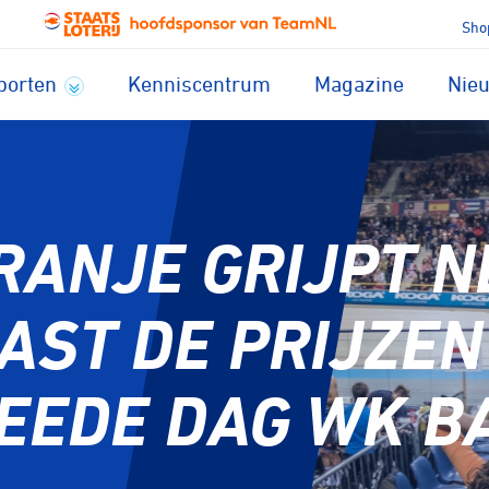
Sho
porten
Kenniscentrum
Magazine
Nie
RANJE GRIJPT N
AST DE PRIJZEN
EEDE DAG WK B