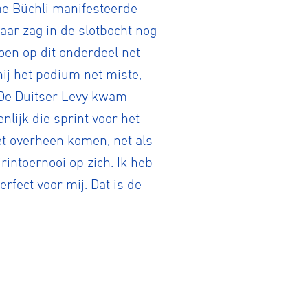
ame Büchli manifesteerde
aar zag in de slotbocht nog
oen op dit onderdeel net
tainbiken
hij het podium net miste,
. De Duitser Levy kwam
E-Racing
lijk die sprint voor het
t overheen komen, net als
rintoernooi op zich. Ik heb
ID-Cycling
rfect voor mij. Dat is de
trandrace
Gravel