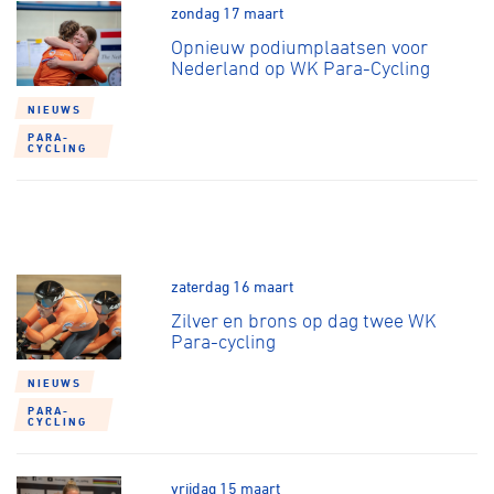
Over ons
zondag 17 maart
Opnieuw podiumplaatsen voor
Pumptrack
Fixed gear
Nederland op WK Para-Cycling
Lid worden
NIEUWS
PARA-
CYCLING
zaterdag 16 maart
Zilver en brons op dag twee WK
Para-cycling
NIEUWS
PARA-
CYCLING
vrijdag 15 maart